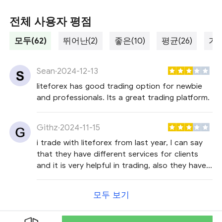
전체 사용자 평점
모두(62)
뛰어난(2)
좋은(10)
평균(26)
가난
Sean
·
2024-12-13
liteforex has good trading option for newbie
and professionals. Its a great trading platform.
Githz
·
2024-11-15
i trade with liteforex from last year, I can say
that they have different services for clients
and it is very helpful in trading, also they have
fast withdrawal of funds.
모두 보기