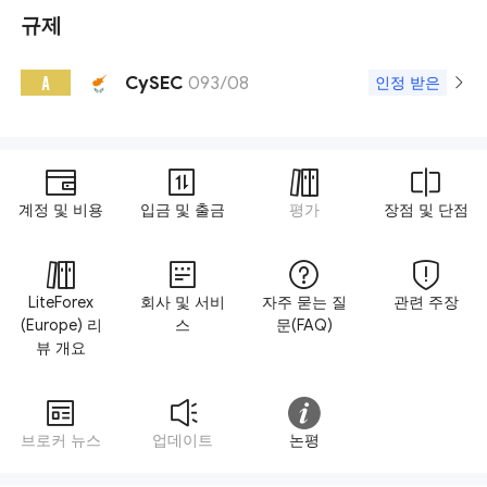
규제
CySEC
093/08
A
인정 받은
계정 및 비용
입금 및 출금
평가
장점 및 단점
LiteForex
회사 및 서비
자주 묻는 질
관련 주장
(Europe) 리
스
문(FAQ)
뷰 개요
브로커 뉴스
업데이트
논평