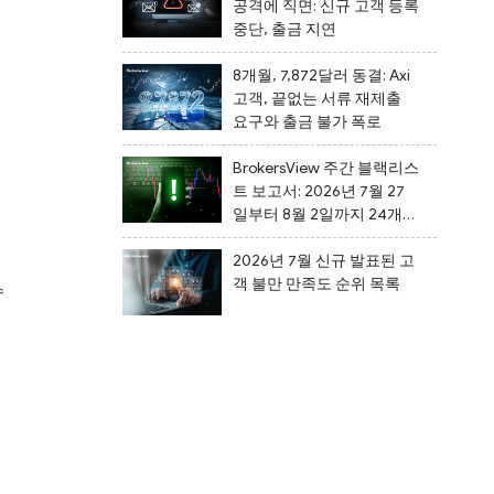
공격에 직면: 신규 고객 등록
중단, 출금 지연
8개월, 7,872달러 동결: Axi
고객, 끝없는 서류 재제출
요구와 출금 불가 폭로
BrokersView 주간 블랙리스
트 보고서: 2026년 7월 27
일부터 8월 2일까지 24개
의심스러운 브로커가 블랙
리스트에 올랐습니다
2026년 7월 신규 발표된 고
객 불만 만족도 순위 목록
수