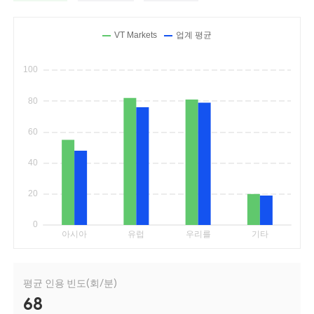
평균 인용 빈도(회/분)
68