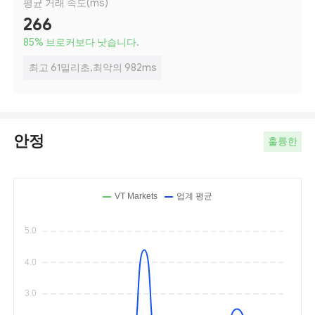
평균 거래 속도(ms)
266
85
%
브로커보다 낫습니다.
최고 61밀리초,최악의 982ms
안정
훌륭한