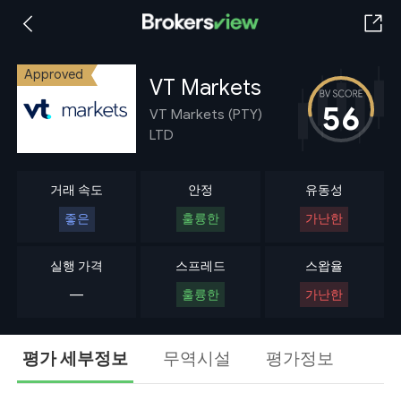
Approved
VT Markets
56
VT Markets (PTY)
LTD
거래 속도
안정
유동성
좋은
훌륭한
가난한
실행 가격
스프레드
스왑율
---
훌륭한
가난한
평가 세부정보
무역시설
평가정보