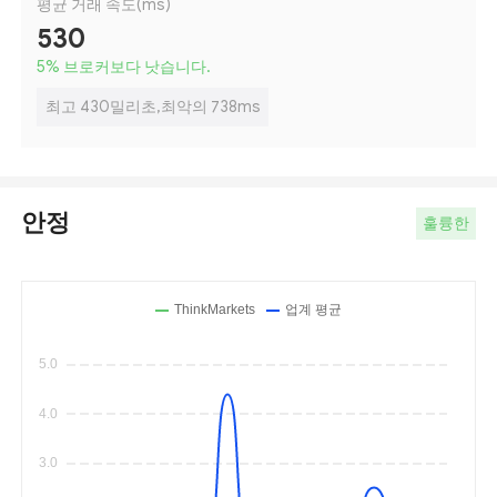
평균 거래 속도(ms)
530
5
%
브로커보다 낫습니다.
최고 430밀리초,최악의 738ms
안정
훌륭한