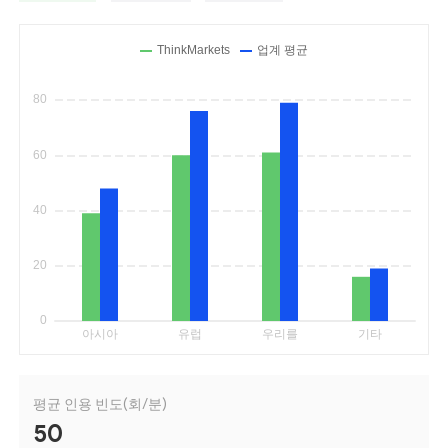
평균 인용 빈도(회/분)
50