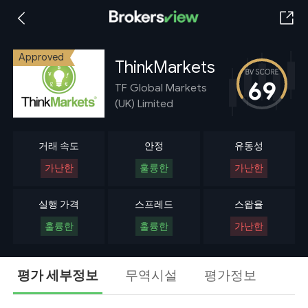
Approved
ThinkMarkets
69
TF Global Markets
(UK) Limited
거래 속도
안정
유동성
가난한
훌륭한
가난한
실행 가격
스프레드
스왑율
훌륭한
훌륭한
가난한
평가 세부정보
무역시설
평가정보