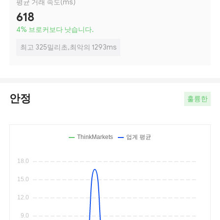
평균 거래 속도(ms)
618
4
%
브로커보다 낫습니다.
최고 325밀리초,최악의 1293ms
안정
훌륭한