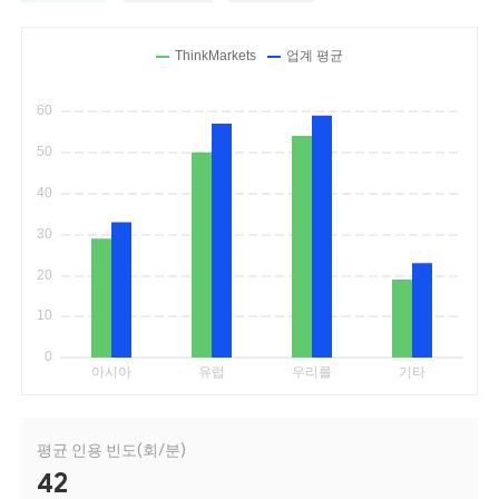
평균 인용 빈도(회/분)
42