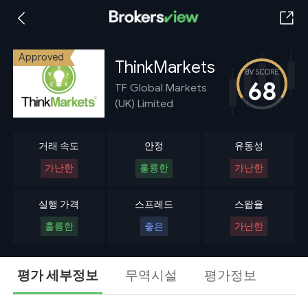
Approved
ThinkMarkets
68
TF Global Markets
(UK) Limited
거래 속도
안정
유동성
가난한
훌륭한
가난한
실행 가격
스프레드
스왑율
훌륭한
좋은
가난한
평가 세부정보
무역시설
평가정보