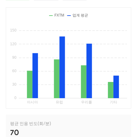
평균 인용 빈도(회/분)
70