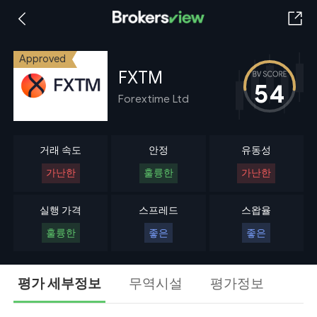
Approved
FXTM
54
Forextime Ltd
거래 속도
안정
유동성
가난한
훌륭한
가난한
실행 가격
스프레드
스왑율
훌륭한
좋은
좋은
평가 세부정보
무역시설
평가정보