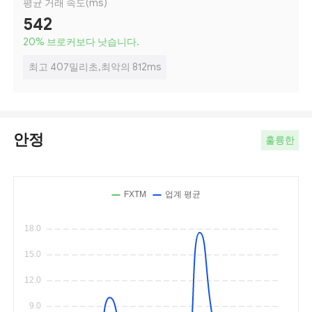
평균 거래 속도(ms)
542
20
%
브로커보다 낫습니다.
최고 407밀리초,최악의 812ms
안정
훌륭한