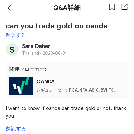
Q&A詳細
can you trade gold on oanda
翻訳する
Sara Daher
Thailand ·
2023-08-31
関連ブローカー:
OANDA
レギュレーター:
FCA,NFA,ASIC,BVI FSC,IIROC,MFSA
I want to know if oanda can trade gold or not, thank
you
翻訳する