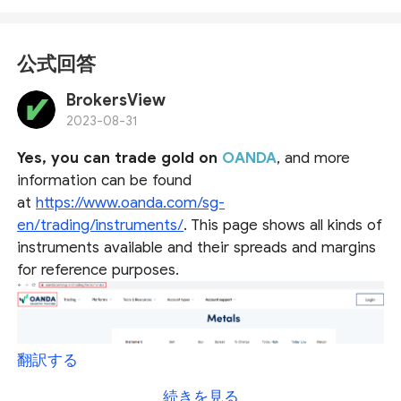
公式回答
BrokersView
2023-08-31
Yes, you can trade gold on
OANDA
, and more
information can be found
at
https://www.oanda.com/sg-
en/trading/instruments/
. This page shows all kinds of
instruments available and their spreads and margins
for reference purposes.
翻訳する
続きを見る