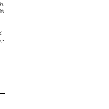
れ
他
て
か