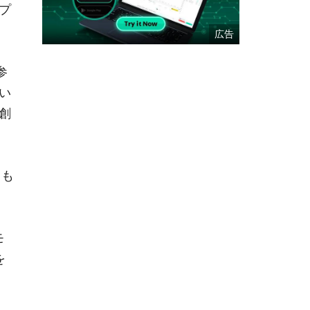
プ
参
い
創
りも
モ
を