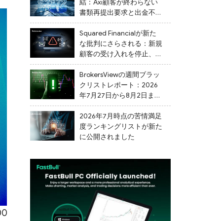
結：Axi顧客が終わらない
書類再提出要求と出金不能
を告発
Squared Financialが新た
な批判にさらされる：新規
顧客の受け入れを停止、出
金を遅延
BrokersViewの週間ブラッ
クリストレポート：2026
年7月27日から8月2日まで
の間に、24社の不審なブ
ローカーがフラグ付けされ
2026年7月時点の苦情満足
ました。
度ランキングリストが新た
に公開されました
0