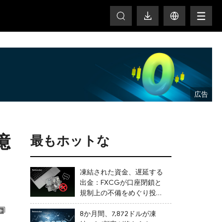
HOT
億
最もホットな
凍結された資金、遅延する
出金：FXCGが口座閉鎖と
規制上の不備をめぐり投資
家からの苦情に直面
8か月間、7,872ドルが凍