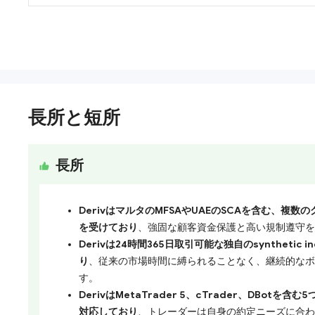
長所と短所
長所
DerivはマルタのMFSAやUAEのSCAを含む、複
を受けており
、強固な顧客資金保護と高い規制遵守を
Derivは24時間365日取引可能な独自のsynthetic 
り
、従来の市場時間に縛られることなく、継続的なボ
す。
DerivはMetaTrader 5、cTrader、DBot
対応しており
、トレーダーは自身の約定ニーズに合わ