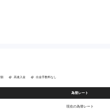
金額
高速入金
出金手数料なし
為替レート
現在の為替レート