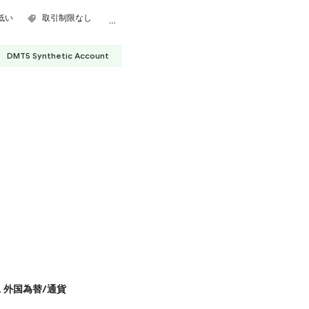
低い
取引制限なし
ハイレバレッジ
DMT5 Synthetic Account
,
外国為替/通貨