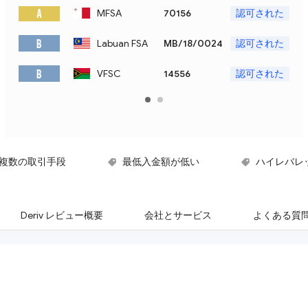
A
MFSA
70156
認可された
B
Labuan FSA
MB/18/0024
認可された
B
VFSC
14556
認可された
複数の取引手段
最低入金額が低い
ハイレバレ
Deriv レビュー概要
会社とサービス
よくある質