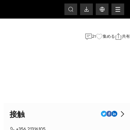
HOT
21
集める
共有
接触
+356 21316105