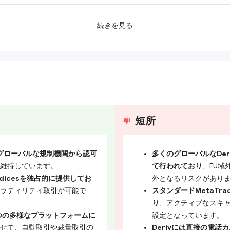
続きを見る
短所
数のグローバルな規制機関から認可
多くのグローバルなDe
維持しています。
て行われており
、EU
indicesを独占的に提供してお
外となるリスクがあり
ラティリティ取引が可能で
スタンダードMetaTr
り
、アクティブなスキ
を含む5つの多様なプラットフォームに
設定となっています。
せて、自動取引や裁量取引の
Derivには直接の電