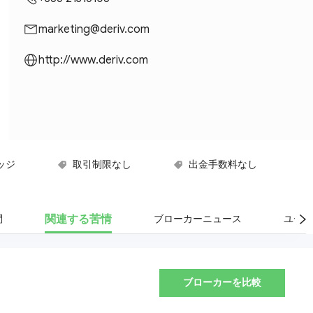
marketing@deriv.com
http://www.deriv.com
ッジ
取引制限なし
出金手数料なし
関連する苦情
問
ブローカーニュース
ユーザ
ブローカーを比較