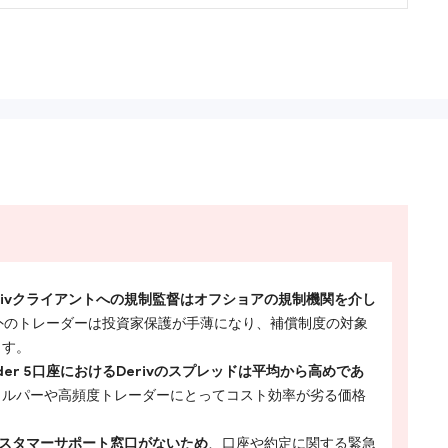
rivクライアントへの規制監督はオフショアの規制機関を介し
域外のトレーダーは投資家保護が手薄になり、補償制度の対象
ます。
ader 5口座におけるDerivのスプレッドは平均から高めであ
ャルパーや高頻度トレーダーにとってコスト効率が劣る価格
話カスタマーサポート窓口がないため
、口座や約定に関する緊急