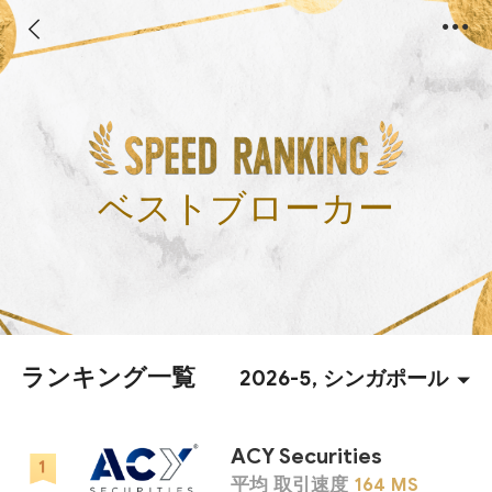
ベストブローカー
ランキング一覧
2026-5, シンガポール
ACY Securities
平均 取引速度
164
MS