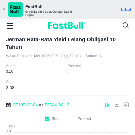
FastBull
Lihat
Grafik Lebih Cepat, Obrolan Lebih
Cepat!
Jerman Rata-Rata Yield Lelang Obligasi 10
Tahun
Waktu Publikasi:
Mei 2026 09:50 20 (UTC +0)
Satuan:
%
Sbnr
Prediksi.
3.16
--
Sblm.
3.08
57107-03-04
58544-06-15
Ke
Sbnr
Prediksi.
(%)