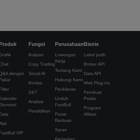
Produk
Fungsi
Perusahaan
Bisnis
Grafik
Kutipan
Lowongan
Label putih
Kerja
Chat
Copy Trading
Broker API
Tentang Kami
Q&A dengan
Sinyal AI
Data API
Pakar
Hubungi Kami
Kontes
Web Plug-ins
Filter
Periklanan
24/7
Pembuat
Kalender
Unduh
Poster
Analisis
Ekonomi
FastBull
Program
Pendidikan
Data
Pusat
Afiliasi
Bantuan
Alat
Saran
FastBull VIP
Perjanjian