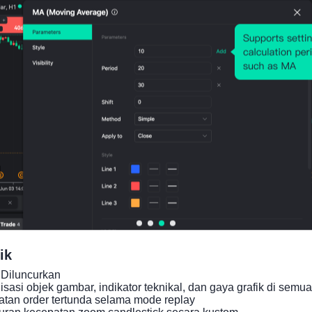
Grafik Harga
ik
Diluncurkan

asi objek gambar, indikator teknikal, dan gaya grafik di semua 
an order tertunda selama mode replay

ran kecepatan zoom candlestick secara kustom
