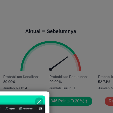
Aktual = Sebelumnya
Probabilitas Kenaikan:
Probabilitas Penurunan:
Probabili
80.00%
20.00%
52.74%
Jumlah Naik:
4
Jumlah Turun:
1
Jumlah N
Rata-rata Volatilitas:
346
Points
(0.20%)
Ra