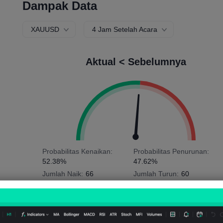
Dampak Data
XAUUSD
4 Jam Setelah Acara
Aktual < Sebelumnya
Probabilitas Kenaikan:
Probabilitas Penurunan:
52.38%
47.62%
Jumlah Naik:
66
Jumlah Turun:
60
Rata-rata Volatilitas:
154
Points
(0.06%)