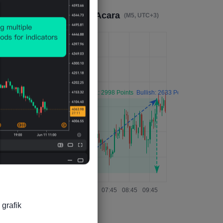
Dampak 4 Jam Setelah Acara
(M5, UTC+3)
grafik
