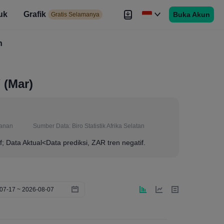
uk
Grafik
Buka Akun
elamanya
Gratis Selamanya
es
h
Brokers
Lebih
 (Mar)
anan
Sumber Data:
Biro Statistik Afrika Selatan
f; Data Aktual<Data prediksi, ZAR tren negatif.