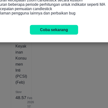
an beberapa periode perhitungan untuk indikator seperti MA

Indikator yang Relevan
cepatan pemuatan candlestick

alaman pengguna lainnya dan perbaikan bug
Afrika
Selata
Coba sekarang
n
Indeks
Keyak
inan
Konsu
men
Inti
(PCSI)
(Feb)
Sbnr
48.57
Feb
2026
12