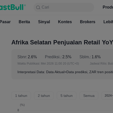
Cari
Cari
Produk
Grafik
Prod
Gratis S
Pasar
Berita
Sinyal
Pasar
Kontes
Berita
Brokers
Sinyal
Kont
Lebi
Afrika Selatan Penjualan Retail YoY
Sbnr:
2.6%
Prediksi.:
2.5%
Sblm.:
1.6%
Waktu Publikasi:
Mei 2026 11:00 20
(UTC+0)
Jadwal Rilis:
Bul
Interpretasi Data: Data Aktual>Data prediksi, ZAR tren positi
1 tahun
2 tahun
5 tahun
Semua