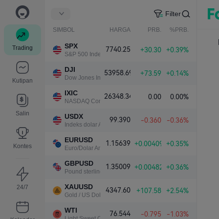
Filter
SIMBOL
HARGA
PRB.
%PRB.
SPX
Trading
7740.25
+30.30
+0.39%
S&P 500 Index
DJI
53958.69
+73.59
+0.14%
Dow Jones Industrial Average
Kutipan
IXIC
26348.34
0.00
0.00%
NASDAQ Composite Index
Salin
USDX
99.390
-0.360
-0.36%
Indeks dolar AS
EURUSD
1.15639
+0.00409
+0.35%
Kontes
Euro/Dolar Amerika
GBPUSD
1.35009
+0.00482
+0.36%
Pound sterling/Dolar Amerika
XAUUSD
24/7
4347.60
+107.58
+2.54%
Gold / US Dollar
WTI
76.544
-0.795
-1.03%
Light Sweet Crude Oil