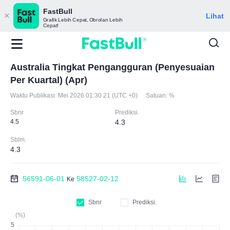
FastBull
Lihat
Grafik Lebih Cepat, Obrolan Lebih
Cepat!
Australia Tingkat Pengangguran (Penyesuaian
Per Kuartal) (Apr)
Waktu Publikasi:
Mei 2026 01:30 21 (UTC +0)
Satuan:
%
Sbnr
Prediksi.
4.5
4.3
Sblm.
4.3
56591-06-01
58527-02-12
Ke
Sbnr
Prediksi.
(%)