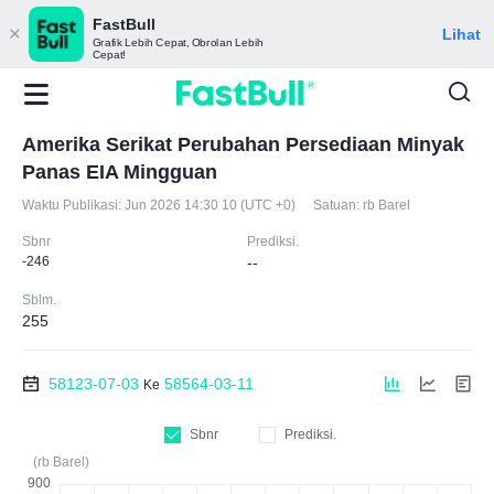
FastBull
Lihat
Grafik Lebih Cepat, Obrolan Lebih
Cepat!
Amerika Serikat Perubahan Persediaan Minyak
Panas EIA Mingguan
Waktu Publikasi:
Jun 2026 14:30 10 (UTC +0)
Satuan:
rb Barel
Sbnr
Prediksi.
-246
--
Sblm.
255
58123-07-03
58564-03-11
Ke
Sbnr
Prediksi.
(rb Barel)