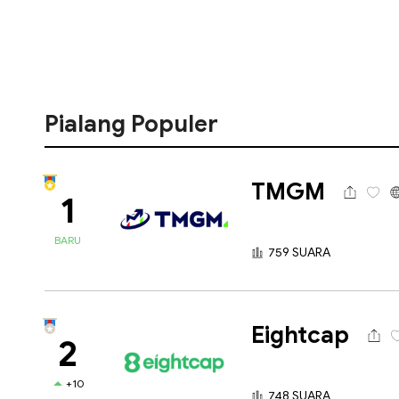
Pialang Populer
TMGM
1
BARU
759 SUARA
Eightcap
2
+10
748 SUARA