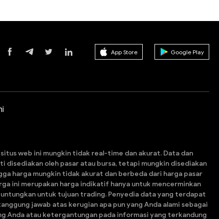
App Store
Google Play
i
itus web ini mungkin tidak real-time dan akurat. Data dan
esti disediakan oleh pasar atau bursa, tetapi mungkin disediakan
gga harga mungkin tidak akurat dan berbeda dari harga pasar
arga ini merupakan harga indikatif hanya untuk mencerminkan
guntungkan untuk tujuan trading. Penyedia data yang terdapat
tanggung jawab atas kerugian apa pun yang Anda alami sebagai
ding Anda atau ketergantungan pada informasi yang terkandung