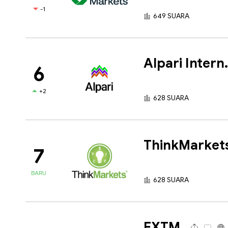
-1
649 SUARA
Alpari 
6
+2
628 SUARA
ThinkMarket
7
BARU
628 SUARA
FXTM