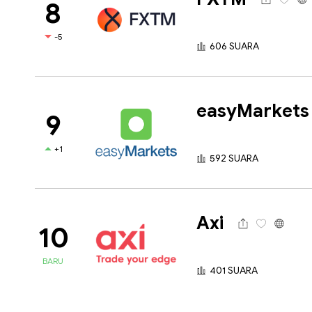
8
-5
606 SUARA
easyMarkets
9
+1
592 SUARA
Axi
10
BARU
401 SUARA