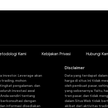
etodologi Kami
Kebijakan Privasi
Hubungi Kam
Disclaimer
a investor. Leverage akan
Data yang terdapat dalam s
n trading, mohon
harga di situs ini tidak m
 tingkat pengalaman, dan
oleh pembuat pasar, sehin
eluruh investasi awal
yang sebenarnya. Yaitu, h
i Anda sendiri tentang
tren pasar, dan tidak men
an berkonsultasi dengan
dalam Situs Web tidak ber
dan informasi disediakan
akibat dari aktivitas tra