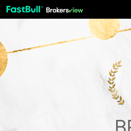
HOT
B