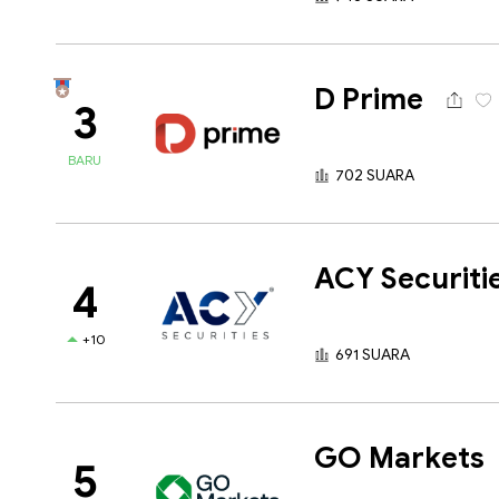
D Prime
3
BARU
702 SUARA
ACY Securiti
4
+10
691 SUARA
GO Markets
5