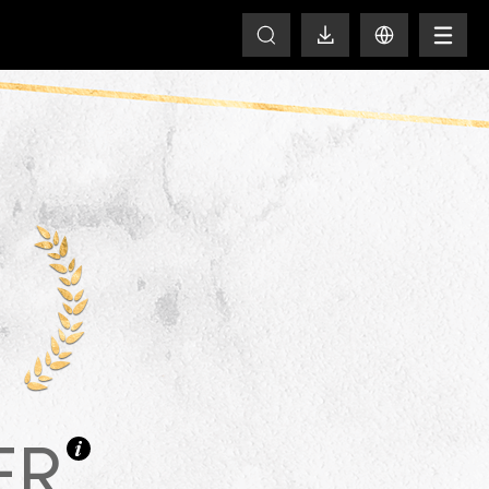
HOT
ER