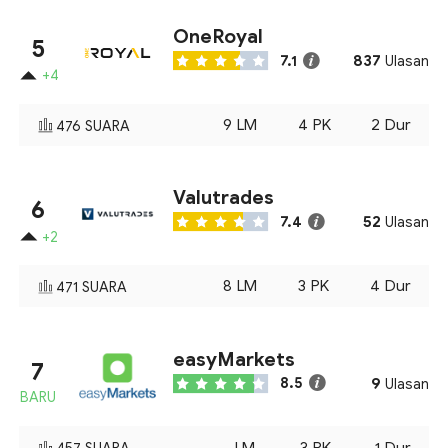
OneRoyal
5
837
7.1
Ulasan
+4
9
LM
4
PK
2
Dur
476
SUARA
Valutrades
6
52
7.4
Ulasan
+2
8
LM
3
PK
4
Dur
471
SUARA
easyMarkets
7
9
8.5
Ulasan
BARU
-
LM
3
PK
1
Dur