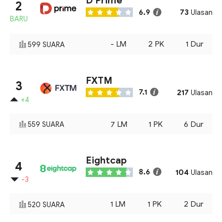
D Prime
2
73
6.9
Ulasan
BARU
-
LM
2
PK
1
Dur
599
SUARA
FXTM
3
217
7.1
Ulasan
+4
7
LM
1
PK
6
Dur
559
SUARA
Eightcap
4
104
8.6
Ulasan
-3
1
LM
1
PK
2
Dur
520
SUARA