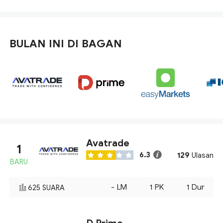
BULAN INI DI BAGAN
Avatrade
1
129
6.3
Ulasan
BARU
-
LM
1
PK
1
Dur
625
SUARA