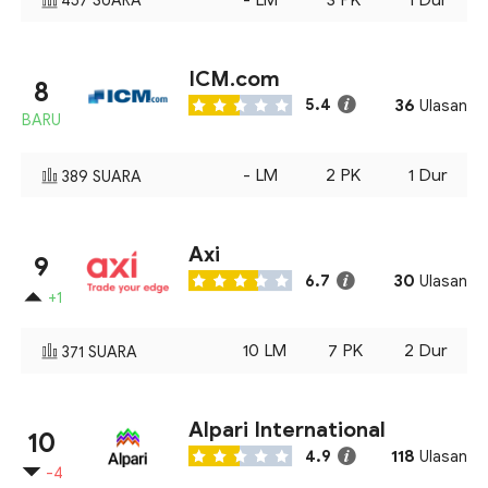
457
SUARA
ICM.com
8
36
5.4
Ulasan
BARU
-
LM
2
PK
1
Dur
389
SUARA
Axi
9
30
6.7
Ulasan
+1
10
LM
7
PK
2
Dur
371
SUARA
Alpari International
10
118
4.9
Ulasan
-4