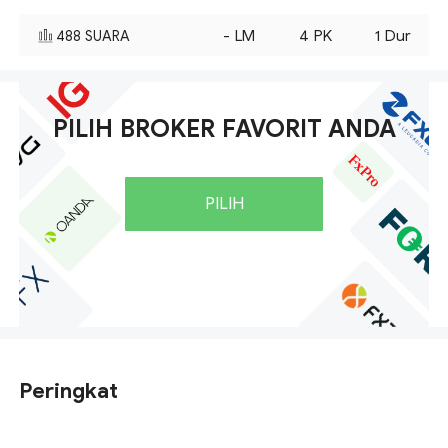
-
LM
4
PK
1
Dur
488
SUARA
PILIH BROKER FAVORIT ANDA
PILIH
Peringkat