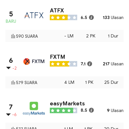
ATFX
5
133
6.5
Ulasan
BARU
-
LM
2
PK
1
Dur
590
SUARA
FXTM
6
217
7.1
Ulasan
-2
4
LM
1
PK
25
Dur
579
SUARA
easyMarkets
7
9
8.5
Ulasan
-6
1
LM
1
PK
20
Dur