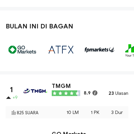
BULAN INI DI BAGAN
TMGM
1
23
8.9
Ulasan
+9
10
LM
1
PK
3
Dur
825
SUARA