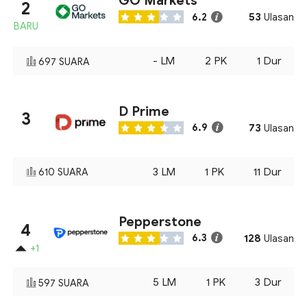
GO Markets
2
53
6.2
Ulasan
BARU
-
LM
2
PK
1
Dur
697
SUARA
D Prime
3
73
6.9
Ulasan
3
LM
1
PK
11
Dur
610
SUARA
Pepperstone
4
128
6.3
Ulasan
+1
5
LM
1
PK
3
Dur
597
SUARA