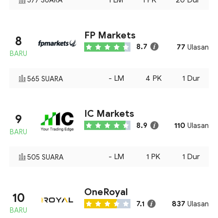
577
SUARA
FP Markets
8
77
8.7
Ulasan
BARU
-
LM
4
PK
1
Dur
565
SUARA
IC Markets
9
110
8.9
Ulasan
BARU
-
LM
1
PK
1
Dur
505
SUARA
OneRoyal
10
837
7.1
Ulasan
BARU