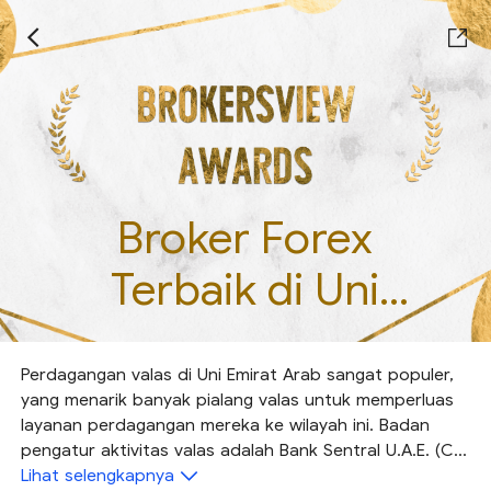
Broker Forex
Terbaik di Uni
Emirat Arab
Perdagangan valas di Uni Emirat Arab sangat populer,
yang menarik banyak pialang valas untuk memperluas
layanan perdagangan mereka ke wilayah ini. Badan
pengatur aktivitas valas adalah Bank Sentral U.A.E. (CB
UEA). Namun, broker forex yang menerima klien dari
Lihat selengkapnya