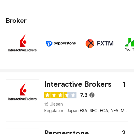
UEA tidak diharuskan untuk diatur oleh Bank Sentral.
Dengan mempertimbangkan setoran minimum,
peraturan, layanan pelanggan, bahasa situs web, dll,
Broker
kami memilih 十大 broker forex yang dilayani di Uni
Emirat Arab.
Interactive Brokers
1
7.3
16 Ulasan
Regulator:
Japan FSA, SFC, FCA, NFA, MAS, LBE, ASIC
Pepperstone
2