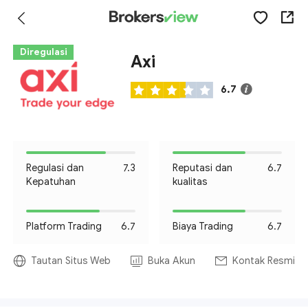
Diregulasi
Axi
6.7
Regulasi dan
7.3
Reputasi dan
6.7
Kepatuhan
kualitas
Platform Trading
6.7
Biaya Trading
6.7
Tautan Situs Web
Buka Akun
Kontak Resmi