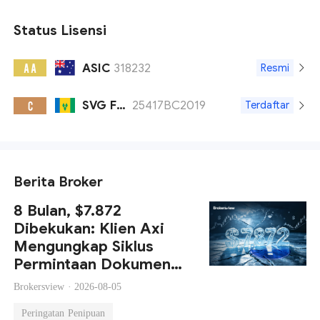
Status Lisensi
ASIC
318232
A A
Resmi
SVG FSA
25417BC2019
C
Terdaftar
Berita Broker
8 Bulan, $7.872
Dibekukan: Klien Axi
Mengungkap Siklus
Permintaan Dokumen
Tanpa Akhir dan Tidak
Brokersview ·
2026-08-05
Ada Penarikan Dana
Peringatan Penipuan