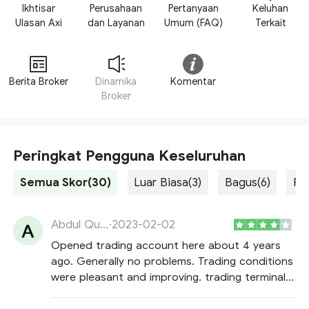
Ikhtisar
Perusahaan
Pertanyaan
Keluhan
Ulasan Axi
dan Layanan
Umum (FAQ)
Terkait
Berita Broker
Dinamika
Komentar
Broker
Peringkat Pengguna Keseluruhan
Semua Skor(30)
Luar Biasa(3)
Bagus(6)
Ra
Abdul Quddus Chowdhury
·
2023-02-02
Opened trading account here about 4 years
ago. Generally no problems. Trading conditions
were pleasant and improving. trading terminal
works without glitches, execution was always
according to terms and conditions. average