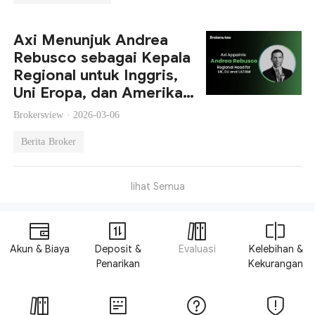
Axi Menunjuk Andrea
Rebusco sebagai Kepala
Regional untuk Inggris,
Uni Eropa, dan Amerika
Latin
Brokersview ·
2026-03-06
Berita Broker
lihat Semua
Akun & Biaya
Deposit &
Evaluasi
Kelebihan &
Penarikan
Kekurangan