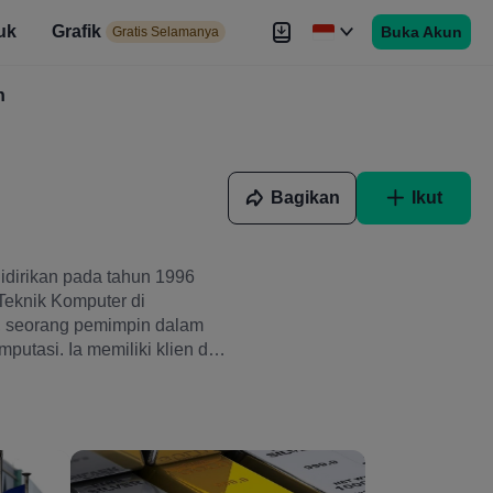
uk
Grafik
Buka Akun
elamanya
Gratis Selamanya
es
h
Brokers
Lebih
Bagikan
Ikut
idirikan pada tahun 1996
Teknik Komputer di
n, seorang pemimpin dalam
tasi. Ia memiliki klien di
 utama di seluruh dunia.