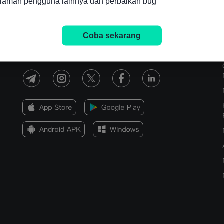
alaman pengguna lainnya dan perbaikan bug
Coba sekarang
Hak Cipta © 2026 FastBull Ltd
728 RM B 7/F GEE LOK IND BLDG NO 34 HUNG TO RD KWUN TONG
KLN HONG KONG