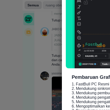
Sep
kek
Jan
sud
kel
terj
Lap
aka
mer
pas
Des
aka
Pembaruan Graf
men
(Fe
1. FastBull PC Resmi 
202
2. Mendukung sinkronis
3. Mendukung pembuat
4. Mendukung pengatu
5. Mendukung pengatur
6. Mengoptimalkan ke