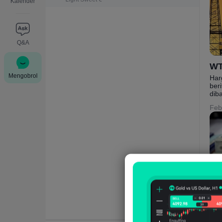
Kalender
Q&A
Mengobrol
Har
ber
dib
Feb
Inil
sel