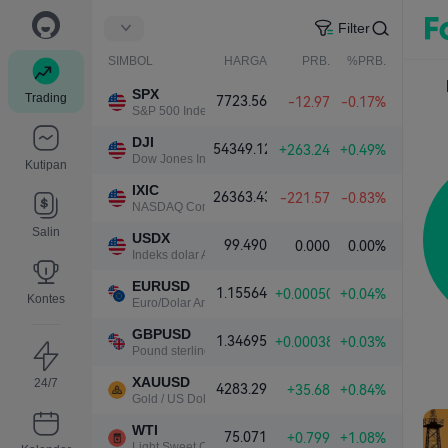
Filter
SIMBOL
HARGA
PRB.
%PRB.
SPX
Trading
7723.56
-12.97
-0.17%
S&P 500 Index
DJI
54349.12
+263.24
+0.49%
Dow Jones Industrial Average
Kutipan
IXIC
26363.43
-221.57
-0.83%
NASDAQ Composite Index
Salin
USDX
99.490
0.000
0.00%
Indeks dolar AS
EURUSD
1.15564
+0.00050
+0.04%
Kontes
Euro/Dolar Amerika
GBPUSD
1.34695
+0.00038
+0.03%
Pound sterling/Dolar Amerika
XAUUSD
24/7
4283.29
+35.68
+0.84%
Gold / US Dollar
WTI
75.071
+0.799
+1.08%
Light Sweet Crude Oil