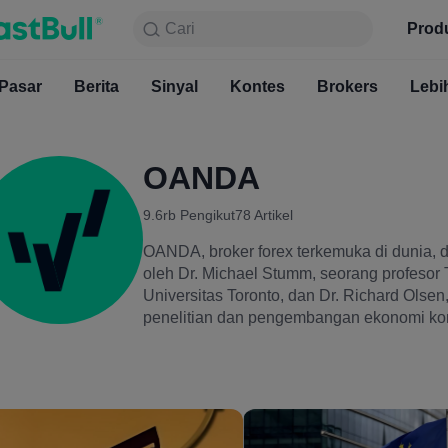
Cari
Cari
Produk
Grafik
Prod
Gratis S
Pasar
Berita
Sinyal
Pasar
Kontes
Berita
Brokers
Sinyal
Kont
Lebi
OANDA
9.6rb
Pengikut
78
Artikel
OANDA, broker forex terkemuka di dunia, d
oleh Dr. Michael Stumm, seorang profesor 
Universitas Toronto, dan Dr. Richard Olse
penelitian dan pengembangan ekonomi kompu
196 negara dan kantor di 9 pusat keuangan