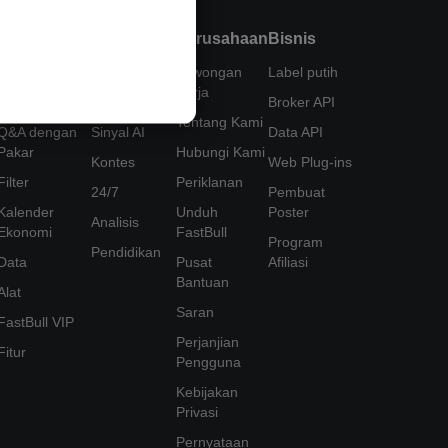
Produk
Fungsi
Perusahaan
Bisnis
Grafik
Kutipan
Lowongan
Label putih
Kerja
Chat
Copy Trading
Broker API
Tentang Kami
Q&A dengan
Sinyal AI
Data API
Pakar
Hubungi Kami
Kontes
Web Plug-ins
Filter
Periklanan
24/7
Pembuat
Kalender
Unduh
Poster
Analisis
Ekonomi
FastBull
Program
Pendidikan
Data
Pusat
Afiliasi
Bantuan
Alat
Saran
FastBull VIP
Perjanjian
Fitur
Pengguna
Kebijakan
Privasi
Pernyataan