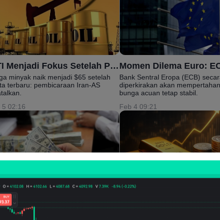
WTI Menjadi Fokus Setelah Pembicaraan AS-Iran Dibatalkan – Prospek Minyak AS
ga minyak naik menjadi $65 setelah
Bank Sentral Eropa (ECB) secar
ita terbaru: pembicaraan Iran-AS
diperkirakan akan mempertaha
atalkan.
bunga acuan tetap stabil.
 5 02:16
Feb 4 09:21
Indeks Dolar AS (DXY) Berada di Jalur Menuju Penembus 97,00 – Mengapa Dolar Jatuh Menjelang Pertemuan FOMC?
ah yang terjadi ketika indikator teknikal
Namun, di luar perdagangan pa
aras dengan perubahan fundamental.
saham Natal tradisional, logam 