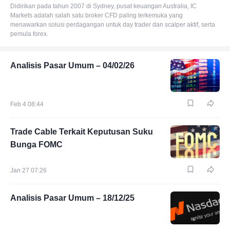
Didirikan pada tahun 2007 di Sydney, pusat keuangan Australia, IC
Markets adalah salah satu broker CFD paling terkemuka yang
menawarkan solusi perdagangan untuk day trader dan scalper aktif, serta
pemula forex.
Analisis Pasar Umum – 04/02/26
Feb 4 08:44
Trade Cable Terkait Keputusan Suku
Bunga FOMC
Jan 27 07:26
Analisis Pasar Umum – 18/12/25