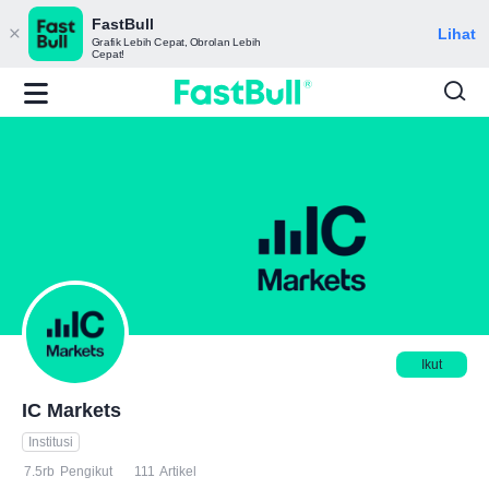
FastBull
Lihat
Grafik Lebih Cepat, Obrolan Lebih
Cepat!
Ikut
IC Markets
Institusi
7.5rb
Pengikut
111
Artikel