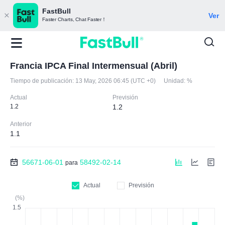
FastBull
Ver
Faster Charts, Chat Faster！
Francia IPCA Final Intermensual (Abril)
Tiempo de publicación:
13 May, 2026 06:45 (UTC +0)
Unidad:
%
Actual
Previsión
1.2
1.2
Anterior
1.1
56671-06-01
58492-02-14
para
Actual
Previsión
(%)