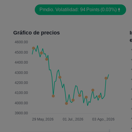
Pmdio. Volatilidad:
94
Points
(0.03%)
Gráfico de precios