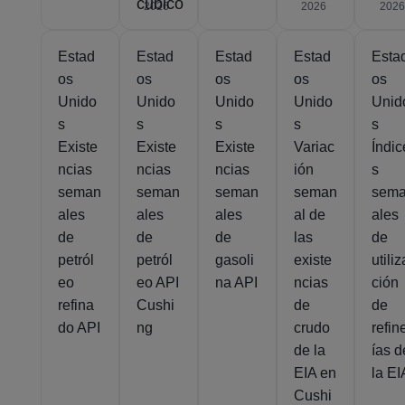
cúbico
2026
2026
2026
Estad
Estad
Estad
Estad
Esta
os
os
os
os
os
Unido
Unido
Unido
Unido
Unid
s
s
s
s
s
Existe
Existe
Existe
Variac
Índic
ncias
ncias
ncias
ión
s
seman
seman
seman
seman
sem
ales
ales
ales
al de
ales
de
de
de
las
de
petról
petról
gasoli
existe
utiliz
eo
eo API
na API
ncias
ción
refina
Cushi
de
de
do API
ng
crudo
refin
de la
ías d
EIA en
la EI
Cushi