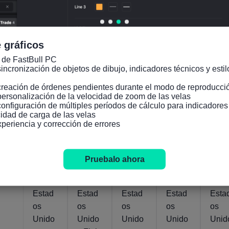
A
a corto
l de la
a corto
EIA
prome
plazo
EIA
plazo
para
dio de
de la
para
de la
este
 gráficos
un
EIA
el
EIA
año
 de FastBull PC

año
para
próxim
para
(Juli
incronización de objetos de dibujo, indicadores técnicos y estilo
(Abril)
el
o año
el año
creación de órdenes pendientes durante el modo de reproducció
próxim
(Julio)
(Julio)
personalización de la velocidad de zoom de las velas

o año
configuración de múltiples períodos de cálculo para indicadore
(Julio)
idad de carga de las velas

xperiencia y corrección de errores
Actual
Actual
Actual
Actual
Actual
115.3B
111
07
41.12
14.03M
13.78M
07
07
07
Jul.,
Pies
Pies
Abr.,
Jul.,
Jul.,
USD/Barril
Barriles/día
Barriles/día
Pruebalo ahora
2026
cúbicos/día
cúbi
2020
2026
2026
Estad
Estad
Estad
Estad
Esta
os
os
os
os
os
Unido
Unido
Unido
Unido
Unid