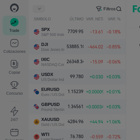
Filtros
SIMBOLO
ÚLTIMO
VAR. NETA
VAR. %
SPX
Trade
7709.95
-13.61
-0.18%
S&P 500 Index
DJI
53885.10
-464.02
-0.85%
Dow Jones Industrial Average
Cotizaciones
IXIC
26348.34
-15.09
-0.06%
NASDAQ Composite Index
Copiar
USDX
99.780
+0.030
+0.03%
US Dollar Index
EURUSD
1.15239
+0.00009
+0.01%
Concurso
Euro / US Dollar
GBPUSD
1.34561
+0.00034
+0.03%
Pound Sterling / US Dollar
XAUUSD
24/7
4284.96
+44.94
+1.06%
Gold / US Dollar
WTI
76.780
-0.559
-0.72%
Light Sweet Crude Oil