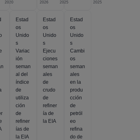
2020
2026
2025
2025
d
Estad
Estad
Estad
os
os
os
o
Unido
Unido
Unido
s
s
s
e
Variac
Ejecu
Cambi
ión
ciones
os
an
seman
seman
seman
al del
ales
ales
índice
de
en la
a
de
crudo
produ
utiliza
de
cción
ción
refiner
de
er
de
ía de
petról
e
refiner
la EIA
eo
A
ías de
refina
la EIA
do de