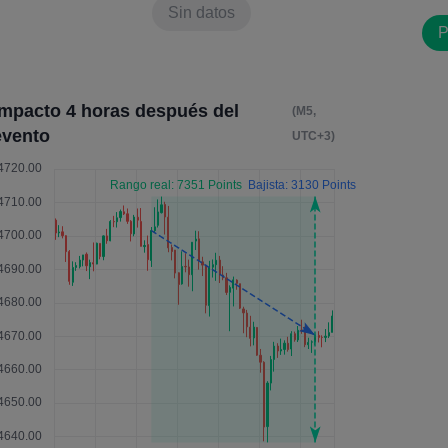
Sin datos
P
Impacto 4 horas después del
(M5,
evento
UTC+3)