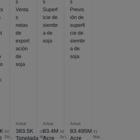
s
s
s
bi
Venta
Superf
Previs
n
s
icie de
ión de
netas
siembr
superfi
t
de
a de
cie de
export
soja
siembr
ación
a de
o
de
soja
vo
soja
i
Actual
Actual
Actual
2K
383.5K
83.4M
83.495M
02
05
30
31
Dic.,
Mar.,
Jun.,
Mar.,
l
Tonelada
Acre
Acre