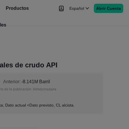
Productos
Español
Abrir Cuenta
les
Noticias
Señales
Más
ales de crudo API
Anterior:
-8.141M Barril
io de la publicación:
Hebdomadaire
a; Dato actual <Dato previsto, CL alcista.