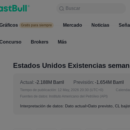
Buscar
Buscar
Productos
Gráficos
Gráficos
Mercado
Noticias
Mercado
Seña
Gratis para siempre
Gratis para siempre
Concurso
Brokers
Más
Concurso
Brokers
Estados Unidos Existencias seman
Actual:
-2.188M Barril
Previsión:
-1.654M Barril
Tiempo de publicación:
12 May, 2026 20:30
(UTC+0)
Calendar
Fuentes de datos:
Instituto Americano del Petróleo (API)
Interpretación de datos: Dato actual>Dato previsto, CL bajist