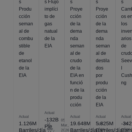
s
s Flujo
s
s
s
Produ
implíci
Proye
Proye
Cam
cción
to de
cción
cción
os e
seman
gas
de la
de la
los
al de
natual
dema
dema
inven
combu
de la
nda
nda
arios
stible
EIA
seman
seman
de
de
al de
al de
crud
etanol
crudo
destila
See
de la
de la
dos
l
EIA
EIA en
por
Cush
funció
produ
ng
n de la
cción
produ
de la
cción
EIA
Actual
Actual
Actual
Actual
Actual
-132B
05
1.126M
19.648M
5.825M
-34
11
05
05
Mar.,
Pie
Mar.,
Ago.,
Ago.,
Barriles/día
Barriles/día
Barriles/día
Barri
2026