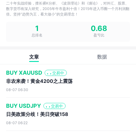
二十年实战经验，擅长裸K分析、《波浪理论》和《缠论》，对外汇、股票、
数字货币有深入研究，2005年牛市盈利十倍！2015年进入币圈一个月利润翻
倍。坚持“趋势为王，看大做小”的交易理念！
1
0.68
总排名
盈亏比
文章
数据
BUY XAUUSD
交易中
非农来袭！黄金4200之上震荡
08-07 06:30
BUY USDJPY
交易中
日美政策分歧！美日突破158
08-07 06:22