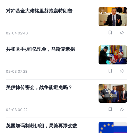
对冲基金大佬格里芬炮轰特朗普
02-04 02:40
共和党手握1亿现金，马斯克豪捐
02-03 07:28
美伊惊传密会，战争能避免吗？
02-03 00:22
英国加码制裁伊朗，局势再添变数