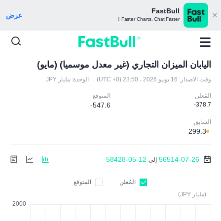
FastBull
عرض
Faster Charts, Chat Faster！
اليابان الميزان التجاري (غير معدل موسميا) (مايو)
وقت الاصدار:
16 يونيو 2026 ، 23:50 (UTC +0)
الوحدة:
مليار JPY
المُعلن
المتوقع
-547.6
-378.7
السابق
299.3
58428-05-12
56514-07-26
إلى
المُعلن
المتوقع
(مليار JPY)