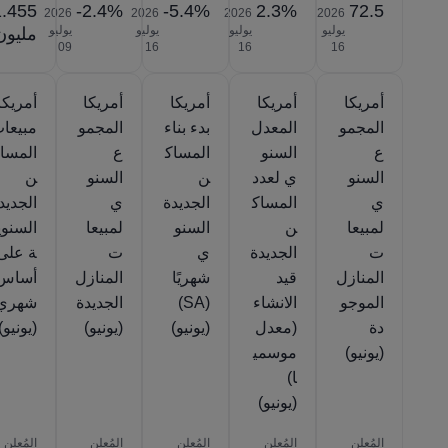
1.455
-2.4%
-5.4%
2.3%
72.5
2026‎
2026‎
2026‎
2026‎
يوليو
يوليو
يوليو
يوليو
مليون
‎09
‎16
‎16
‎16
أمريكا
أمريكا
أمريكا
أمريكا
أمريكا
المجمو
المعدل
بدء بناء
المجمو
مبيعا
ع
السنو
المساك
ع
المسا
السنو
ي لعدد
ن
السنو
ن
ي
المساك
الجديدة
ي
الجديد
لمبيعا
ن
السنو
لمبيعا
السنوي
ت
الجديدة
ي
ت
ة على
المنازل
قيد
شهريًا
المنازل
أساس
الموجو
الانشاء
(SA)
الجديدة
شهري
دة
(معدل
(يونيو)
(يونيو)
(يونيو)
(يونيو)
موسمي
ا)
(يونيو)
المُعلن
المُعلن
المُعلن
المُعلن
المُعلن