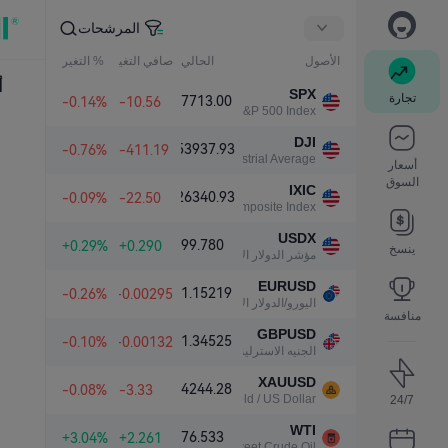
المرشحات
الأصول
الحالي
صافي التغير
% التغير
أ
SPX
تجارة
7713.00
-0.14%
-10.56
S&P 500 Index
DJI
53937.93
-0.76%
-411.19
Dow Jones Industrial Average
أسعار
السوق
IXIC
26340.93
-0.09%
-22.50
NASDAQ Composite Index
USDX
99.780
+0.29%
+0.290
ينسخ
مؤشر الدولار الأمريكي
EURUSD
1.15219
-0.26%
-0.00295
اليورو/الدولار الأمريكي
منافسة
GBPUSD
1.34525
-0.10%
-0.00132
الجنيه الاسترليني/الدولار الأمريكي
XAUUSD
4244.28
-0.08%
-3.33
Gold / US Dollar
24/7
WTI
76.533
+3.04%
+2.261
Light Sweet Crude Oil