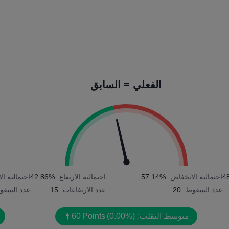
الفعلي = السابق
4
احتمالية الانخفاض:
57.14%
احتمالية الارتفاع:
42.86%
احتمالية ا
عدد السقوط:
20
عدد الارتفاعات:
15
عدد السقو
متوسط التقلب:
(0.00%)
Points
60