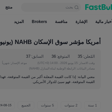
بحث
بحث
منتج
جدول
منتج
دائما مجاني
خبار مالية
الإشارة
منافسة
أخبار مالية
Brokers
الإشارة
المزيد
منافسة
أمريكا مؤشر سوق الإسكان NAHB (يونيو)
المُعلن:
35
المتوقع:
36
السابق:
37
وقت الاصدار:
15 يونيو 2026 ، 14:00
(UTC+0)
موعد الإصدار:
شهرياً
مصادر البيانات:
الرابطة الوطنية لبناة المنازل (NAHB)
معني البيانة: إذا كانت القيمة المعلنة أكبر من القيمة المتوقعة، فهذ
القيمة المتوقعة، فهو سيئ للدولار الأمريكي.
1 سنة
2 سنوات
5 سنوات
الجميع