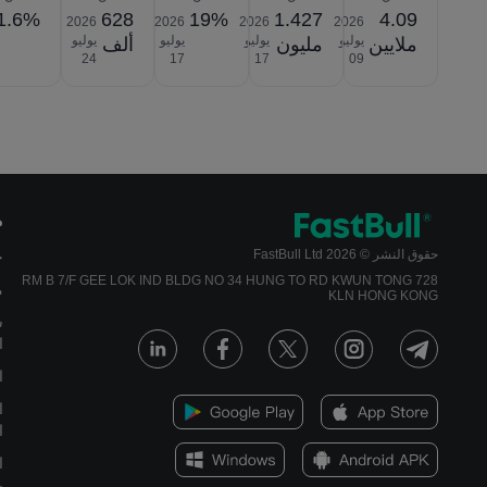
1.6%
628
19%
1.427
4.09
2026‎
2026‎
2026‎
2026‎
يوليو
يوليو
يوليو
يوليو
ملايين
مليون
ألف
‎24
‎17
‎17
‎09
م
حقوق النشر © 2026 FastBull Ltd
ج
728 RM B 7/F GEE LOK IND BLDG NO 34 HUNG TO RD KWUN TONG
م
KLN HONG KONG
س
ا
ا
ا
ا
ا