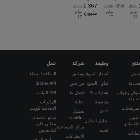
1.367
-3%
2026‎
2026‎
2026‎
يوليو
يوليو
يوليو
مليون
‎17
‎17
‎24
نتج
وظيفة
شركة
عمل
دول
أسعار السوق
توظيف
البطاقة البيضاء
حادثة
تداول النسخ
من نحن
Broker API
ؤال وجواب
إشارات AI
اتصل بنا
API البيانات
لخبراء
منافسة
دعاية
المكونات
لمرشحات
الإضافية للويب
24/7
تحميل
لتقويم
FastBull
صانع ملصقات
تحليل التداول
لاقتصادي
مجاني قابل
مركز المساعدة
تعليم
للتخصيص
لبيانات
الإنطباعات
برنامج التابعة