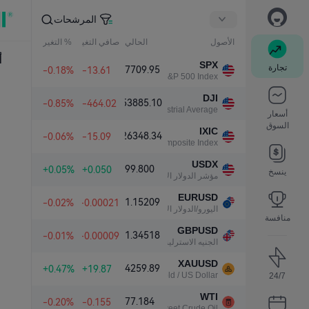
المرشحات
الأصول
الحالي
صافي التغير
% التغير
أ
SPX
تجارة
7709.95
-0.18%
-13.61
S&P 500 Index
DJI
53885.10
-0.85%
-464.02
Dow Jones Industrial Average
أسعار
السوق
IXIC
26348.34
-0.06%
-15.09
NASDAQ Composite Index
USDX
99.800
+0.05%
+0.050
ينسخ
مؤشر الدولار الأمريكي
EURUSD
1.15209
-0.02%
-0.00021
اليورو/الدولار الأمريكي
منافسة
GBPUSD
1.34518
-0.01%
-0.00009
الجنيه الاسترليني/الدولار الأمريكي
XAUUSD
4259.89
+0.47%
+19.87
Gold / US Dollar
24/7
WTI
77.184
-0.20%
-0.155
Light Sweet Crude Oil