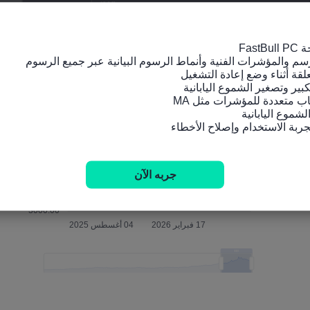
الرسم البياني لسعر
التأث
جربه الآن