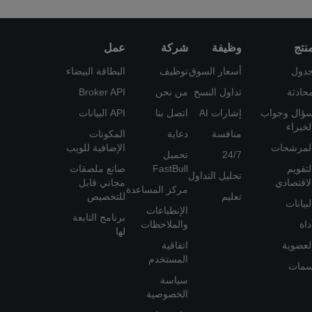
نتج
وظيفة
شركة
عمل
دول
أسعار السوق
توظيف
البطاقة البيضاء
حادثة
تداول النسخ
من نحن
Broker API
ؤال وجواب
إشارات AI
اتصل بنا
API البيانات
لخبراء
منافسة
دعاية
المكونات
لمرشحات
الإضافية للويب
24/7
تحميل
لتقويم
FastBull
صانع ملصقات
تحليل التداول
لاقتصادي
مجاني قابل
مركز المساعدة
تعليم
للتخصيص
لبيانات
الإنطباعات
برنامج التابعة
داة
والملاحظات
لها
لعضوية
اتفاقية
المستخدم
مات
سياسة
الخصوصية