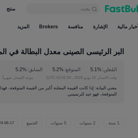
بحث
بحث
منتج
جدول
منتج
دائما مجاني
خبار مالية
الإشارة
منافسة
أخبار مالية
Brokers
الإشارة
المزيد
منافسة
البر الرئيسى الصينى معدل البطالة في ال
المُعلن:
5.1%
المتوقع:
5.2%
السابق:
5.2%
وقت الاصدار:
16 يونيو 2026 ، 02:00
(UTC+0)
موعد الإصدار:
شهرياً
معني البيانة: إذا كانت القيمة المعلنة أكبر من القيمة المتوقعة، فهذ
المتوقعة، فهو جيد للرنمينبي.
1 سنة
2 سنوات
5 سنوات
الجميع