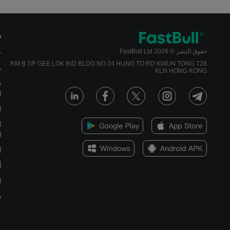
م
حقوق النشر © 2026 FastBull Ltd
ج
728 RM B 7/F GEE LOK IND BLDG NO 34 HUNG TO RD KWUN TONG
م
KLN HONG KONG
س
ا
ا
ا
ا
ا
أ
ا
س