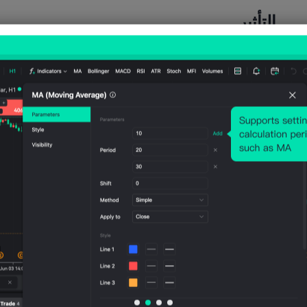
التأثير
XAUUSD
4 ساعات بعد الحدث
الفعلي < المتوقع
احتمالية الانخفاض:
50.00%
احتمالية الارتفاع:
0.00%
عدد السقوط:
12
عدد الارتفاعات:
12
متوسط التقلب:
(-0.05%)
Points
-131