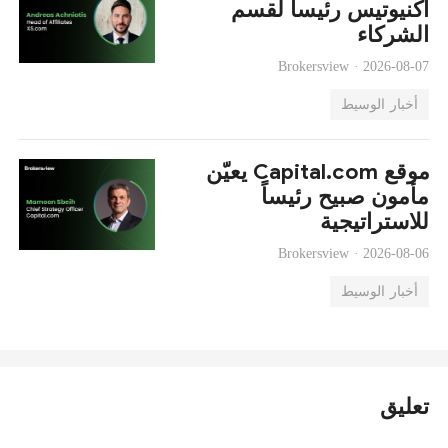
أكنيوتيس رئيساً لقسم
الشركاء
Brokersview ·
2026-08-07
أخبار الوسيط
موقع Capital.com يعيّن
مأمون صبيح رئيساً
للاستراتيجية
Brokersview ·
2026-08-06
أخبار الوسيط
تعليق