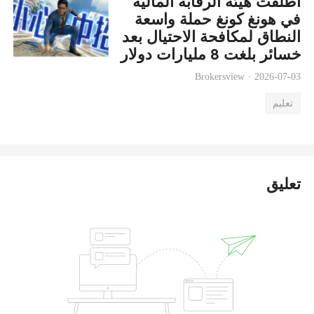
أطلقت هيئة الرقابة المالية
في هونغ كونغ حملة واسعة
النطاق لمكافحة الاحتيال بعد
خسائر بلغت 8 مليارات دولار
هونغ كونغي جراء عمليات
Brokersview ·
2026-07-03
الاحتيال.
تعليم
تعليق