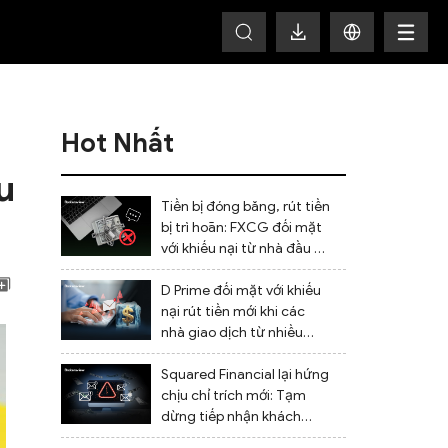
HOT
Hot Nhất
u
Tiền bị đóng băng, rút tiền
bị trì hoãn: FXCG đối mặt
với khiếu nại từ nhà đầu tư
về việc đóng tài khoản và
những thiếu sót trong
D Prime đối mặt với khiếu
quản lý
nại rút tiền mới khi các
nhà giao dịch từ nhiều
quốc gia báo cáo tiền bị
chặn.
Squared Financial lại hứng
chịu chỉ trích mới: Tạm
dừng tiếp nhận khách
hàng mới, rút tiền bị chậm