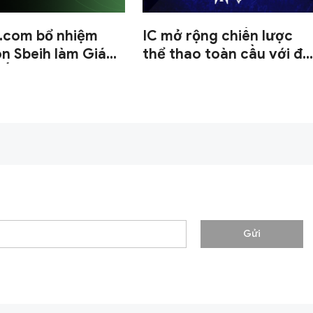
l.com bổ nhiệm
IC mở rộng chiến lược
 Sbeih làm Giám
thể thao toàn cầu với đố
iến lược.
tác dài hạn BLAST
Gửi