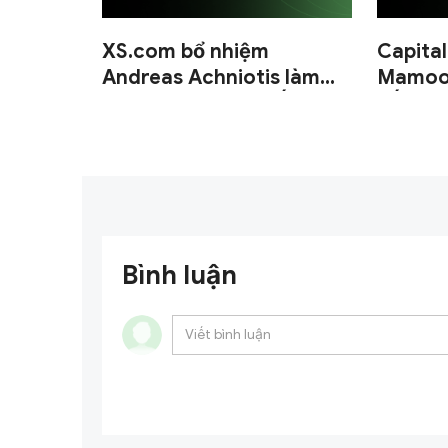
XS.com bổ nhiệm
Capita
Andreas Achniotis làm
Mamoon
Trưởng bộ phận Đối tác
đốc Ch
liên kết.
Bình luận