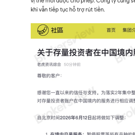
vị thế mới được cho phép. Công ty cũng s
khi vẫn tiếp tục hỗ trợ rút tiền.