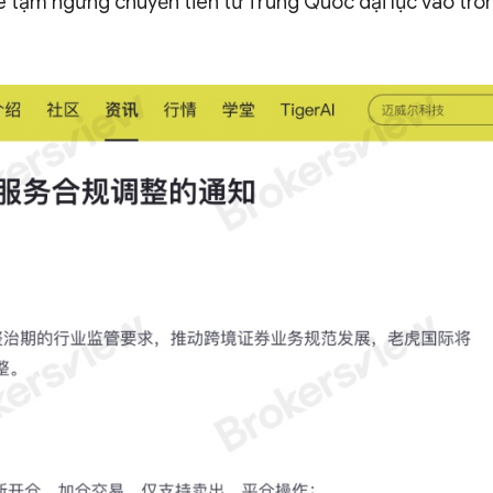
ẽ tạm ngừng chuyển tiền từ Trung Quốc đại lục vào tro