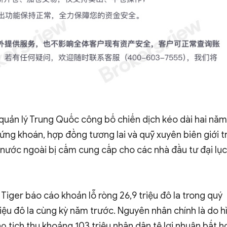
 quản lý Trung Quốc công bố chiến dịch kéo dài hai năm
ng khoán, hợp đồng tương lai và quỹ xuyên biên giới tr
 nước ngoài bị cấm cung cấp cho các nhà đầu tư đại lục
. Tiger báo cáo khoản lỗ ròng 26,9 triệu đô la trong quý
riệu đô la cùng kỳ năm trước. Nguyên nhân chính là do h
ọ tịch thu khoảng 103 triệu nhân dân tệ lợi nhuận bất h