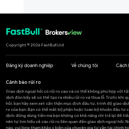
Copyright © 2026 FastBull Ltd
Đăng ký doanh nghiệp
Về chúng tôi
Cách 
Cảnh báo rủi ro
Giao dịch ngoại hối có rủi ro cao và có thể không phù hợp với tấ
dịch đòn bẩy sẽ có thể tạo ra nhiều rủi ro và thua lỗ. Trước khi 
hối, bạn hãy xem xét cẩn thận mục đích đầu tư, trình độ giao dịc
ro của bạn. Bạn có thể mất bộ phận hoặc toàn bộ khoản đầu tư c
dịch; đừng dùng tiền mà bạn không có khả năng chi trả lại để tiế
nên tự tìm hiểu về các rủi ro liên quan đến giao dịch ngoại hối. 
nào, vui lòng tham khảo ý kiến của chuyên gia tư vấn tài chính h