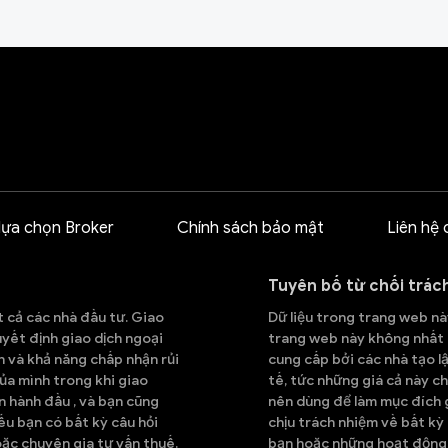
lựa chọn Broker
Chính sách bảo mật
Liên hệ 
Tuyên bố từ chối trác
t cả các nhà đầu tư. Giao
Dữ liệu trong trang web này
quyết định giao dịch ngoại
trang web này không nhất đ
h và khả năng chấp nhận rủi
cung cấp bởi các nhà tạo lậ
ủa mình trong khi giao
tế, tức những giá cả này ch
n hành đầu , và bạn cũng
nên dùng để làm mục đích g
Nếu bạn có bất kỳ câu hỏi
chịu trách nhiệm về bất kỳ
oặc chuyên gia tư vấn thuế.
bạn hoặc những hoạt động 