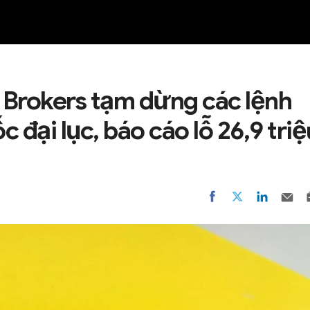
NEW
r Brokers tạm dừng các lệnh
 đại lục, báo cáo lỗ 26,9 triệ