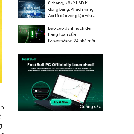
trễ
8 tháng, 7.872 USD bị
đóng băng: Khách hàng
Axi tố cáo vòng lặp yêu
cầu tài liệu vô tận và
không thể rút tiền
Báo cáo danh sách đen
hàng tuần của
BrokersView: 24 nhà môi
giới đáng ngờ bị gắn cờ từ
ngày 27 tháng 7 đến ngày
2 tháng 8 năm 2026
áo
ể
g