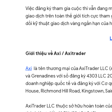
Việc đăng ký tham gia cuộc thi vẫn đang m
giao dịch trên toàn thế giới tích cực tham
dồi kỹ thuật giao dịch vàng ngắn hạn của 
L
Giới thiệu về Axi / Axitrader
Axi
là tên thương mại của AxiTrader LLC (A
và Grenadines với số đăng ký 4303 LLC 20
doanh nghiệp quốc tế và đăng ký với Cơ qua
House, Richmond Hill Road, Kingstown, Sai
AxiTrader LLC thuộc sở hữu hoàn toàn của 