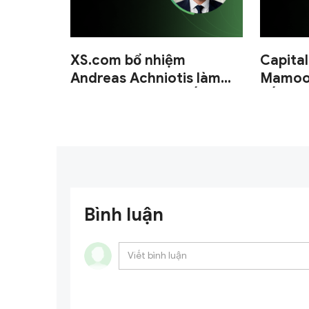
XS.com bổ nhiệm
Capita
Andreas Achniotis làm
Mamoon
Trưởng bộ phận Đối tác
đốc Ch
liên kết.
Bình luận