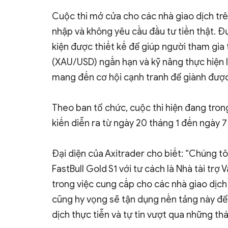
Cuộc thi mở cửa cho các nhà giao dịch trê
nhập và không yêu cầu đầu tư tiền thật. 
kiện được thiết kế để giúp người tham gia
(XAU/USD) ngắn hạn và kỹ năng thực hiện lệ
mang đến cơ hội cạnh tranh để giành đượ
Theo ban tổ chức, cuộc thi hiện đang trong
kiến ​​diễn ra từ ngày 20 tháng 1 đến ngà
Đại diện của Axitrader cho biết: “Chúng t
FastBull Gold S1 với tư cách là Nhà tài trợ
trong việc cung cấp cho các nhà giao dịch 
cũng hy vọng sẽ tận dụng nền tảng này để
dịch thực tiễn và tự tin vượt qua những th