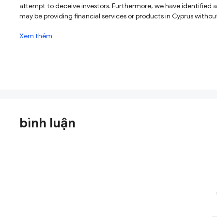
attempt to deceive investors. Furthermore, we have identified a formal warning issued by the Cyprus Securities and Exchange Commission (CySEC) regarding this company, stating that Fxmaple
may be providing financial services or products in Cyprus without proper authorization. Therefore, we strongly advise you to avoid any engageme
sharing personal information.
Xem thêm
bình luận