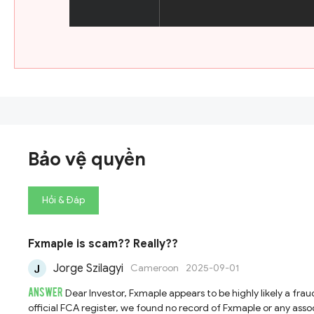
Bảo vệ quyền
Hỏi & Đáp
Fxmaple is scam?? Really??
Jorge Szilagyi
Cameroon
2025-09-01
ANSWER
Dear Investor, Fxmaple appears to be highly likely a fraudulent entity. Fxmaple claims to be regulated by the UK Financial Conduct Authority (FCA). However, after thorough verification on the
official FCA register, we found no record of Fxmaple or any asso