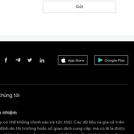
Gửi
App Store
Google Play
chúng tôi
h nhiệm
 có thể không chính xác và tức thời. Các dữ liệu và giá cả trên
ịnh do thị trường hoặc sở giao dịch cung cấp, mà có lẽ là được