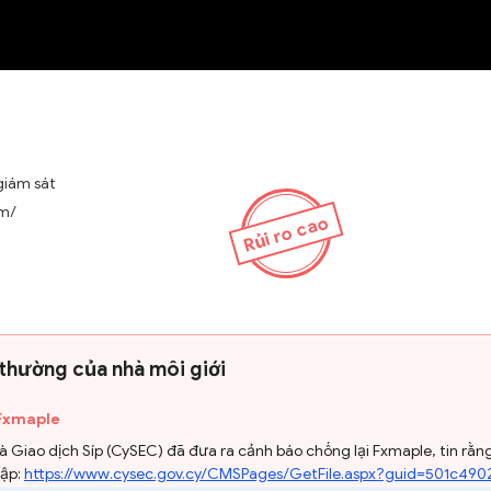
NEW
giám sát
om/
Rủi ro cao
 thường của nhà môi giới
 Fxmaple
Giao dịch Síp (CySEC) đã đưa ra cảnh báo chống lại Fxmaple, tin rằn
cập:
https://www.cysec.gov.cy/CMSPages/GetFile.aspx?guid=501c49