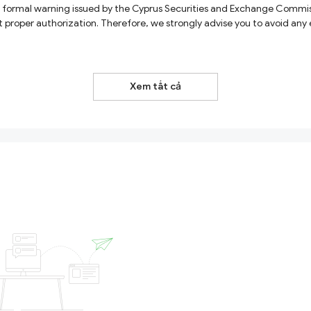
nt with Fxmaple and refrain from depositing funds or
Xem tất cả