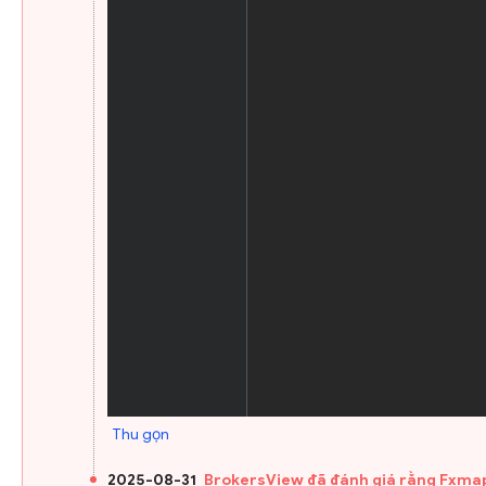
Thu gọn
2025-08-31
BrokersView đã đánh giá rằng Fxmap