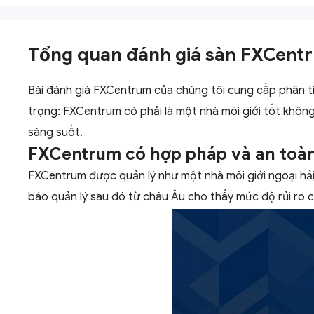
Tổng quan đánh giá sàn FXCent
Bài đánh giá FXCentrum của chúng tôi cung cấp phân tích
trọng: FXCentrum có phải là một nhà môi giới tốt không
sáng suốt.
FXCentrum có hợp pháp và an toà
FXCentrum được quản lý như một nhà môi giới ngoại hải (
báo quản lý sau đó từ châu Âu cho thấy mức độ rủi ro ca