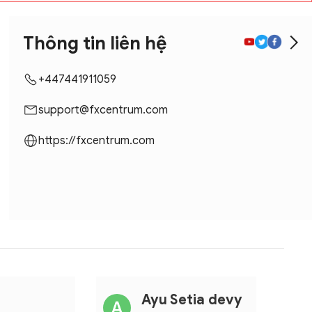
Thông tin liên hệ
+447441911059
support@fxcentrum.com
https://fxcentrum.com
Ayu Setia devy