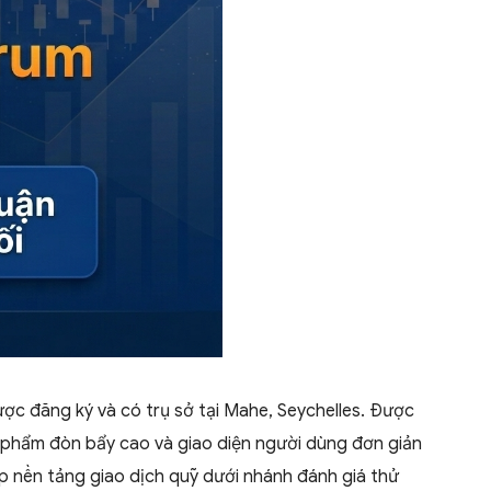
ược đăng ký và có trụ sở tại Mahe, Seychelles. Được
n phẩm đòn bẩy cao và giao diện người dùng đơn giản
ợp nền tảng giao dịch quỹ dưới nhánh đánh giá thử