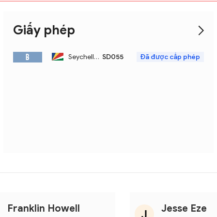
Giấy phép
B
Seychelles FSA
SD055
Đã được cấp phép
Franklin Howell
Jesse Eze