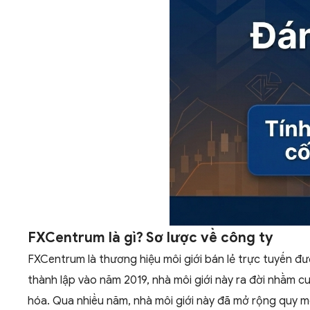
FXCentrum là gì? Sơ lược về công ty
FXCentrum là thương hiệu môi giới bán lẻ trực tuyến đư
thành lập vào năm 2019, nhà môi giới này ra đời nhằm 
hóa. Qua nhiều năm, nhà môi giới này đã mở rộng quy mô