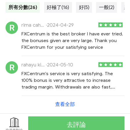
所有分數(26)
好極了(16)
好(5)
一般(2)
差
rima cahyani
·
2024-04-29
FXCentrum is the best broker I have ever tried.
the bonuses given are very large. Thank you
FXCentrum for your satisfying service
rahayu kiswati
·
2024-05-10
FXCentrum's service is very satisfying. The
100% bonus is very attractive to increase
trading margin. Withdrawals are also fast,
thank you FXCentrum
查看全部
去評論