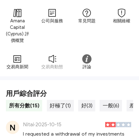
Amana
公司與服務
常見問題
相關維權
Capital
(Cyprus) 評
價概覽
交易商新聞
交易商動態
評論
用戶綜合評分
所有分數(15)
好極了(1)
好(3)
一般(6)
差勁
Nitai
·
2025-10-15
I requested a withdrawal of my investments