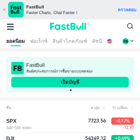
FastBull
ตรวจสอบ
Faster Charts, Chat Faster！
ยอดนิยม
ฟอเร็กซ์
สินค้าโภคภัณฑ์
ดัชนี
หุ้น
กอ
FastBull
สัมผัสประสบการณ์การซื้อขายแบบทดลอง
เปิดบัญชี
ชื่อ
ล่าสุด
% เปลี่ยน
7723.56
SPX
-0.17%
S&P 500 Index
-12.97
54349.12
DJI
+0.49%