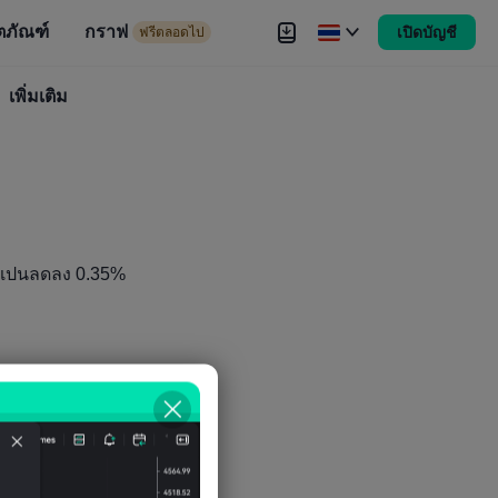
ตภัณฑ์
กราฟ
เปิดบัญชี
ดไป
ฟรีตลอดไป
งขัน
เพิ่มเติม
Brokers
เพิ่มเติม
สเปนลดลง 0.35%