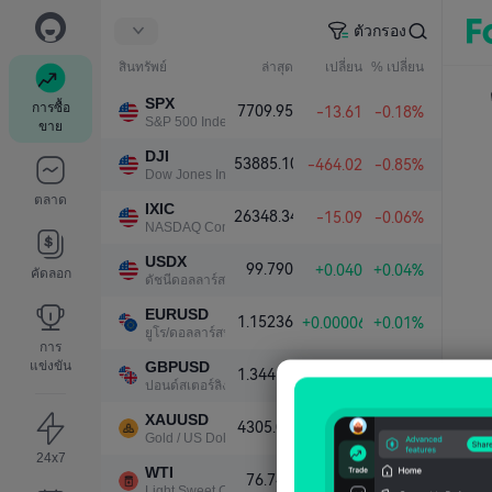
ตัวกรอง
สินทรัพย์
ล่าสุด
เปลี่ยน
% เปลี่ยน
SPX
การซื้อ
7709.95
-13.61
-0.18%
S&P 500 Index
ขาย
DJI
53885.10
-464.02
-0.85%
Dow Jones Industrial Average
ตลาด
IXIC
26348.34
-15.09
-0.06%
NASDAQ Composite Index
USDX
99.790
+0.040
+0.04%
คัดลอก
ดัชนีดอลลาร์สหรัฐ
EURUSD
1.15236
+0.00006
+0.01%
ยูโร/ดอลลาร์สหรัฐ
การ
แข่งขัน
GBPUSD
1.34414
-0.00113
-0.08%
ปอนด์สเตอร์ลิง/ดอลลาร์สหรัฐ
XAUUSD
4305.06
+65.04
+1.53%
Gold / US Dollar
24x7
WTI
76.747
-0.592
-0.77%
Light Sweet Crude Oil