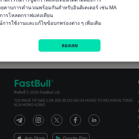
ลายคาบการคำนวณพร้อมกันสำหรับอินดิเคเตอร์ เช่น MA

นการโหลดกราฟแท่งเทียน

์การใช้งานและแก้ไขข้อบกพร่องต่าง ๆ เพิ่มเติม
ลองเลย
ลิขสิทธิ์ © 2026 FastBull Ltd
728 RM B 7/F GEE LOK IND BLDG NO 34 HUNG TO RD KWUN TONG
KLN HONG KONG