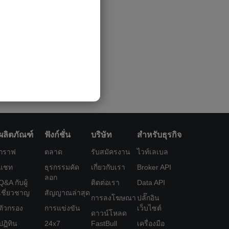
ผลิตภัณฑ์
ฟังก์ชั่น
บริษัท
สำหรับธุรกิจ
กราฟ
ตลาด
รับสมัครงาน
ไวท์เลเบล
แชท
ธุรกรรมคัด
เกี่ยวกับเรา
Broker API
ลอก
Q&A กับผู้
ติดต่อเรา
Data API
เชี่ยวชาญ
สัญญาณล่าสุด
การลงโฆษณา
ปลั๊กอิน
ตัวกรอง
การแข่งขัน
เว็บไซต์
ดาวน์โหลด
ปฏิทิน
24x7
FastBull
เครื่องมือ