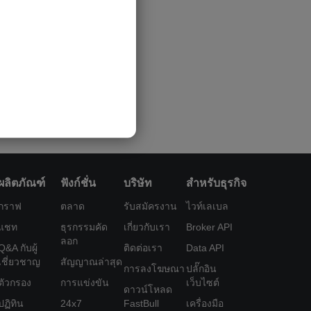
ผลิตภัณฑ์
ฟังก์ชั่น
บริษัท
สำหรับธุรกิจ
กราฟ
ตลาด
รับสมัครงาน
ไวท์เลเบล
แชท
ธุรกรรมคัด
เกี่ยวกับเรา
Broker API
ลอก
Q&A กับผู้
ติดต่อเรา
Data API
เชี่ยวชาญ
สัญญาณล่าสุด
การลงโฆษณา
ปลั๊กอิน
ตัวกรอง
การแข่งขัน
เว็บไซต์
ดาวน์โหลด
ปฏิทิน
24x7
FastBull
เครื่องมือ