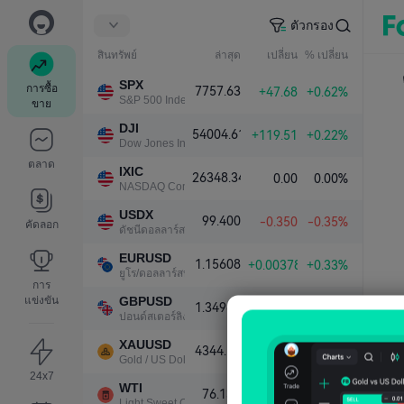
ตัวกรอง
สินทรัพย์
ล่าสุด
เปลี่ยน
% เปลี่ยน
SPX
การซื้อ
7757.63
+47.68
+0.62%
S&P 500 Index
ขาย
DJI
54004.61
+119.51
+0.22%
Dow Jones Industrial Average
ตลาด
IXIC
26348.34
0.00
0.00%
NASDAQ Composite Index
USDX
99.400
-0.350
-0.35%
คัดลอก
ดัชนีดอลลาร์สหรัฐ
EURUSD
1.15608
+0.00378
+0.33%
ยูโร/ดอลลาร์สหรัฐ
การ
แข่งขัน
GBPUSD
1.34964
+0.00437
+0.32%
ปอนด์สเตอร์ลิง/ดอลลาร์สหรัฐ
XAUUSD
4344.18
+104.16
+2.46%
Gold / US Dollar
24x7
WTI
76.139
-1.200
-1.55%
Light Sweet Crude Oil