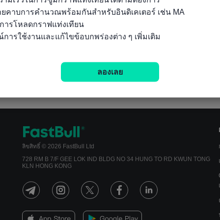
ลายคาบการคำนวณพร้อมกันสำหรับอินดิเคเตอร์ เช่น MA

นการโหลดกราฟแท่งเทียน

์การใช้งานและแก้ไขข้อบกพร่องต่าง ๆ เพิ่มเติม
ลองเลย
ลิขสิทธิ์ © 2026 FastBull Ltd
728 RM B 7/F GEE LOK IND BLDG NO 34 HUNG TO RD KWUN TONG
KLN HONG KONG