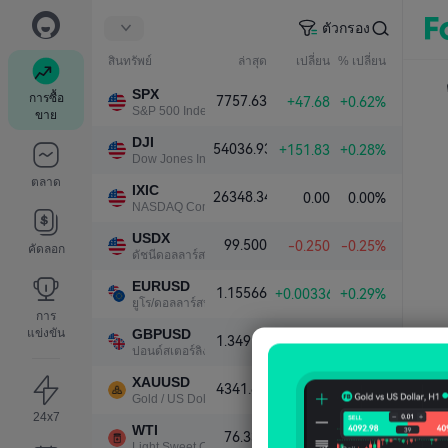
ตัวกรอง
สินทรัพย์
ล่าสุด
เปลี่ยน
% เปลี่ยน
SPX
การซื้อ
7757.63
+47.68
+0.62%
S&P 500 Index
ขาย
DJI
54036.93
+151.83
+0.28%
Dow Jones Industrial Average
ตลาด
IXIC
26348.34
0.00
0.00%
NASDAQ Composite Index
USDX
99.500
-0.250
-0.25%
คัดลอก
ดัชนีดอลลาร์สหรัฐ
EURUSD
1.15566
+0.00336
+0.29%
ยูโร/ดอลลาร์สหรัฐ
การ
แข่งขัน
GBPUSD
1.34910
+0.00383
+0.28%
ปอนด์สเตอร์ลิง/ดอลลาร์สหรัฐ
XAUUSD
4341.81
+101.79
+2.40%
Gold / US Dollar
24x7
WTI
76.339
-1.000
-1.29%
Light Sweet Crude Oil