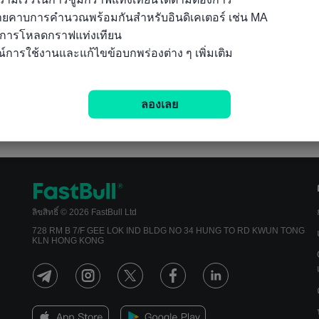
ลายคาบการคำนวณพร้อมกันสำหรับอินดิเคเตอร์ เช่น MA

นการโหลดกราฟแท่งเทียน

์การใช้งานและแก้ไขข้อบกพร่องต่าง ๆ เพิ่มเติม
ลองเลย
ลิขสิทธิ์ © 2026 FastBull Ltd
728 RM B 7/F GEE LOK IND BLDG NO 34 HUNG TO RD KWUN TONG
KLN HONG KONG