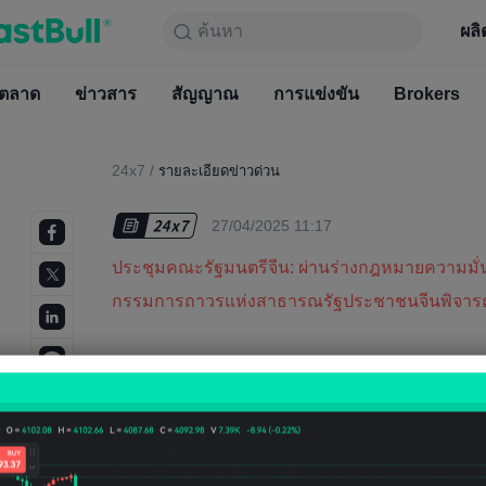
ค้นหา
ค้นหา
ผลิตภัณฑ์
กราฟ
ผลิ
ฟรีตลอ
ตลาด
ข่าวสาร
ตลาด
สัญญาณ
ข่าวสาร
การแข่งขัน
สัญญาณ
Brokers
การแข่
24x7
/
รายละเอียดข่าวด่วน
27/04/2025 11:17
ประชุมคณะรัฐมนตรีจีน: ผ่านร่างกฎหมายความมั
กรรมการถาวรแห่งสาธารณรัฐประชาชนจีนพิจา