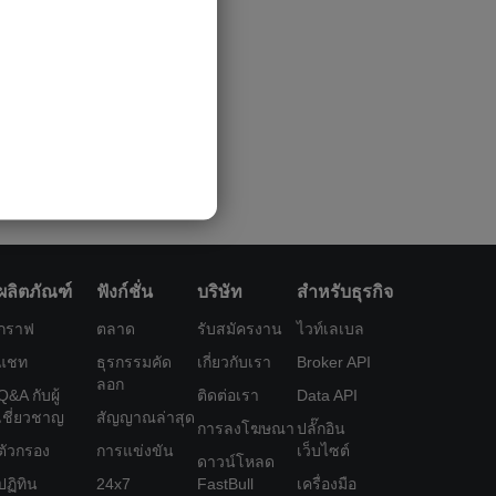
ผลิตภัณฑ์
ฟังก์ชั่น
บริษัท
สำหรับธุรกิจ
กราฟ
ตลาด
รับสมัครงาน
ไวท์เลเบล
แชท
ธุรกรรมคัด
เกี่ยวกับเรา
Broker API
ลอก
Q&A กับผู้
ติดต่อเรา
Data API
เชี่ยวชาญ
สัญญาณล่าสุด
การลงโฆษณา
ปลั๊กอิน
ตัวกรอง
การแข่งขัน
เว็บไซต์
ดาวน์โหลด
ปฏิทิน
24x7
FastBull
เครื่องมือ