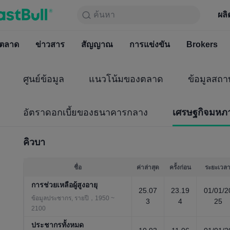
ค้นหา
ค้นหา
ผลิตภัณฑ์
กราฟ
ผลิ
ฟรีตลอ
ตลาด
ข่าวสาร
ตลาด
สัญญาณ
ข่าวสาร
การแข่งขัน
สัญญาณ
Brokers
การแข่
ศูนย์ข้อมูล
แนวโน้มของตลาด
ข้อมูลสถา
อัตราดอกเบี้ยของธนาคารกลาง
เศรษฐกิจมหภ
คิวบา
ชื่อ
ค่าล่าสุด
ครั้งก่อน
ระยะเวล
การช่วยเหลือผู้สูงอายุ
25.07
23.19
01/01/2
ข้อมูลประชากร, รายปี，1950 ~
3
4
25
2100
ประชากรทั้งหมด