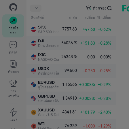
ตัวกรอง
สินทรัพย์
ล่าสุด
เปลี่ยน
% เปลี่ยน
SPX
การซื้อ
7757.63
+47.68
+0.62%
S&P 500 Index
ขาย
DJI
54036.93
+151.83
+0.28%
Dow Jones Industrial Average
ตลาด
IXIC
26348.34
0.00
0.00%
NASDAQ Composite Index
USDX
99.500
-0.250
-0.25%
คัดลอก
ดัชนีดอลลาร์สหรัฐ
EURUSD
1.15566
+0.00336
+0.29%
ยูโร/ดอลลาร์สหรัฐ
การ
แข่งขัน
GBPUSD
1.34910
+0.00383
+0.28%
ปอนด์สเตอร์ลิง/ดอลลาร์สหรัฐ
XAUUSD
4341.81
+101.79
+2.40%
Gold / US Dollar
24x7
WTI
76.339
-1.000
-1.29%
Light Sweet Crude Oil