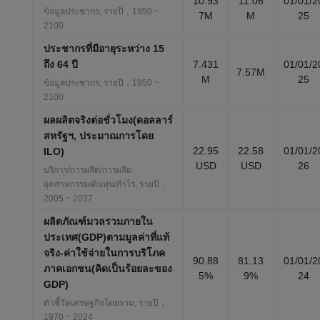
10.93
11.06
01/01/2
ข้อมูลประชากร, รายปี，1950 ~
7M
M
25
2100
ประชากรที่มีอายุระหว่าง 15
ถึง 64 ปี
7.431
01/01/2
7.57M
M
25
ข้อมูลประชากร, รายปี，1950 ~
2100
ผลผลิตจริงต่อชั่วโมง(ดอลลาร์
สหรัฐฯ, ประมาณการโดย
22.95
22.58
01/01/2
ILO)
USD
USD
26
บริการ/การผลิต/การผลิต
อุตสาหกรรม/ต้นทุน/กำไร, รายปี，
2005 ~ 2027
ผลิตภัณฑ์มวลรวมภายใน
ประเทศ(GDP)ตามมูลค่าที่แท้
จริง-ค่าใช้จ่ายในการบริโภค
90.88
81.13
01/01/2
ภาคเอกชน(คิดเป็นร้อยละของ
5%
9%
24
GDP)
ตัวชี้วัดเศรษฐกิจโดยรวม, รายปี，
1970 ~ 2024