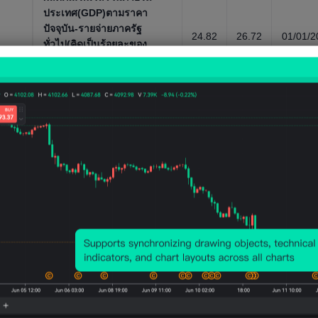
ประเทศ(GDP)ตามราคา
ปัจจุบัน-รายจ่ายภาครัฐ
24.82
26.72
01/01/2
ทั่วไป(คิดเป็นร้อยละของ
4%
2%
24
GDP)
ตัวชี้วัดเศรษฐกิจโดยรวม, รายปี，
1970 ~ 2024
ผลิตภัณฑ์มวลรวมภายใน
ประเทศตามมูลค่าที่แท้จริง-ค่า
54.34
ใช้จ่ายในการบริโภคภาค
56.54
01/01/2
5BUS
BUSD
20
เอกชน(ดอลลาร์สหรัฐ)
D
ตัวชี้วัดเศรษฐกิจโดยรวม, รายปี，
1970 ~ 2020
ผลิตภัณฑ์มวลรวมภายใน
ประเทศตามราคาตลาด-การ
10.53
11.59
ก่อตัวของทุนรวม(ดอลลาร์
01/01/2
6BUS
6BUS
20
สหรัฐ)
D
D
ตัวชี้วัดเศรษฐกิจโดยรวม, รายปี，
1970 ~ 2020