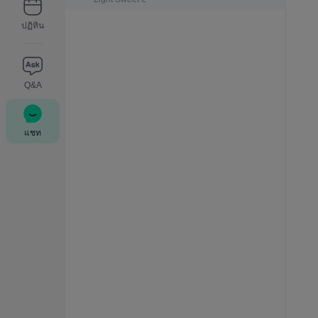
ปฏิทิน
Q&A
แชท