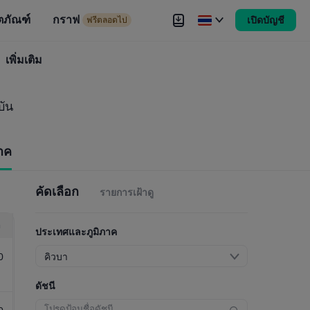
ตภัณฑ์
กราฟ
เปิดบัญชี
ดไป
ฟรีตลอดไป
งขัน
เพิ่มเติม
Brokers
เพิ่มเติม
บัน
าค
คัดเลือก
รายการเฝ้าดู
า
ประเทศและภูมิภาค
0
คิวบา
ดัชนี