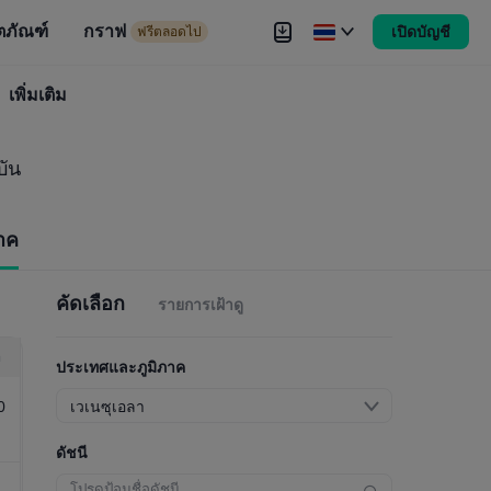
ตภัณฑ์
กราฟ
เปิดบัญชี
ดไป
ฟรีตลอดไป
งขัน
เพิ่มเติม
Brokers
เพิ่มเติม
บัน
าค
คัดเลือก
รายการเฝ้าดู
า
ประเทศและภูมิภาค
0
เวเนซุเอลา
ดัชนี