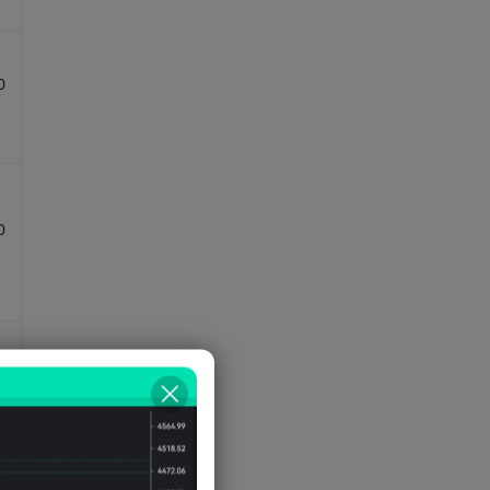
อายุเฉลี่ย
0
0
0
0