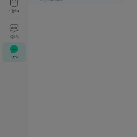
ปฏิทิน
Q&A
แชท