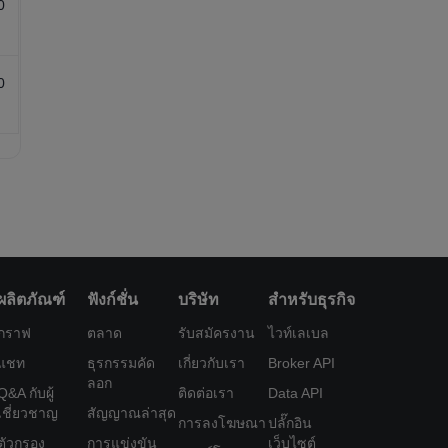
0
0
ผลิตภัณฑ์
ฟังก์ชั่น
บริษัท
สำหรับธุรกิจ
กราฟ
ตลาด
รับสมัครงาน
ไวท์เลเบล
แชท
ธุรกรรมคัด
เกี่ยวกับเรา
Broker API
ลอก
Q&A กับผู้
ติดต่อเรา
Data API
เชี่ยวชาญ
สัญญาณล่าสุด
การลงโฆษณา
ปลั๊กอิน
ตัวกรอง
การแข่งขัน
เว็บไซต์