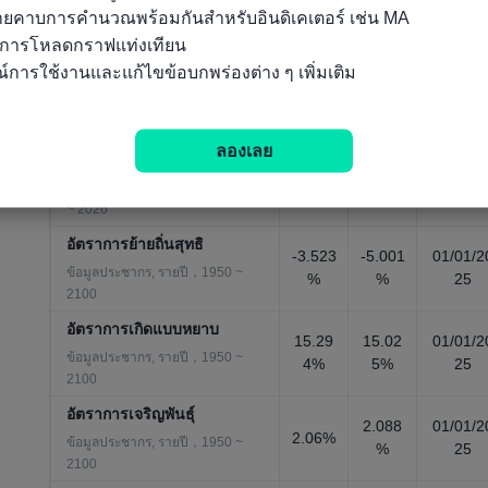
7%
9%
26
แรงงานระหว่างประเทศ)
ลายคาบการคำนวณพร้อมกันสำหรับอินดิเคเตอร์ เช่น MA

การจ้างงาน/รายได้, รายปี，1990
นการโหลดกราฟแท่งเทียน

~ 2026
์การใช้งานและแก้ไขข้อบกพร่องต่าง ๆ เพิ่มเติม
อัตราการมีส่วนร่วมในกำลัง
แรงงาน-อายุ 25 ถึง 54
ปี(ประมาณการโดยองค์การ
74.89
74.86
01/01/2
ลองเลย
8%
%
26
แรงงานระหว่างประเทศ)
การจ้างงาน/รายได้, รายปี，1990
~ 2026
อัตราการย้ายถิ่นสุทธิ
-3.523
-5.001
01/01/2
ข้อมูลประชากร, รายปี，1950 ~
%
%
25
2100
อัตราการเกิดแบบหยาบ
15.29
15.02
01/01/2
ข้อมูลประชากร, รายปี，1950 ~
4%
5%
25
2100
อัตราการเจริญพันธุ์
2.088
01/01/2
2.06%
ข้อมูลประชากร, รายปี，1950 ~
%
25
2100