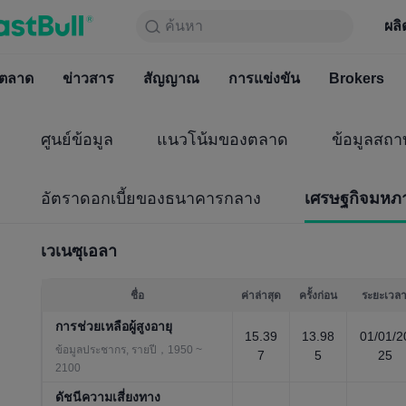
ค้นหา
ค้นหา
ผลิตภัณฑ์
กราฟ
ผลิ
ฟรีตลอ
ตลาด
ข่าวสาร
ตลาด
สัญญาณ
ข่าวสาร
การแข่งขัน
สัญญาณ
Brokers
การแข่
ศูนย์ข้อมูล
แนวโน้มของตลาด
ข้อมูลสถา
อัตราดอกเบี้ยของธนาคารกลาง
เศรษฐกิจมหภ
เวเนซุเอลา
ชื่อ
ค่าล่าสุด
ครั้งก่อน
ระยะเวล
การช่วยเหลือผู้สูงอายุ
15.39
13.98
01/01/2
ข้อมูลประชากร, รายปี，1950 ~
7
5
25
2100
ดัชนีความเสี่ยงทาง