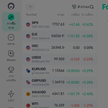
ตัวกรอง
สินทรัพย์
ล่าสุด
เปลี่ยน
% เปลี่ยน
SPX
การซื้อ
7757.63
+47.68
+0.62%
S&P 500 Index
ขาย
DJI
54036.93
+151.83
+0.28%
Dow Jones Industrial Average
ตลาด
IXIC
26348.34
0.00
0.00%
NASDAQ Composite Index
USDX
99.500
-0.250
-0.25%
คัดลอก
ดัชนีดอลลาร์สหรัฐ
EURUSD
1.15566
+0.00336
+0.29%
ยูโร/ดอลลาร์สหรัฐ
การ
แข่งขัน
GBPUSD
1.34910
+0.00383
+0.28%
ปอนด์สเตอร์ลิง/ดอลลาร์สหรัฐ
XAUUSD
4341.81
+101.79
+2.40%
Gold / US Dollar
24x7
WTI
76.339
-1.000
-1.29%
Light Sweet Crude Oil