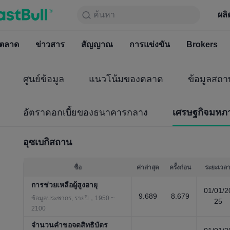
ค้นหา
ค้นหา
ผลิตภัณฑ์
กราฟ
ผลิ
ฟรีตลอ
ตลาด
ข่าวสาร
ตลาด
สัญญาณ
ข่าวสาร
การแข่งขัน
สัญญาณ
Brokers
การแข่
ศูนย์ข้อมูล
แนวโน้มของตลาด
ข้อมูลสถา
อัตราดอกเบี้ยของธนาคารกลาง
เศรษฐกิจมหภ
อุซเบกิสถาน
ชื่อ
ค่าล่าสุด
ครั้งก่อน
ระยะเวล
การช่วยเหลือผู้สูงอายุ
01/01/2
9.689
8.679
ข้อมูลประชากร, รายปี，1950 ~
25
2100
จำนวนคำขอจดสิทธิบัตร