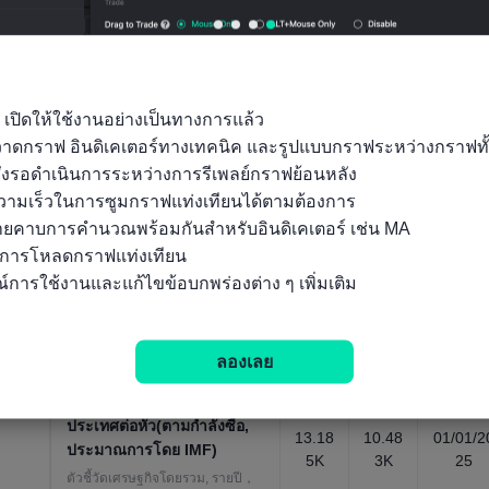
GDP)
ตัวชี้วัดเศรษฐกิจโดยรวม, รายปี，
1992 ~ 2025
ผลิตภัณฑ์มวลรวมภายใน
ประเทศตามมูลค่าที่แท้จริง-ค่า
 เปิดให้ใช้งานอย่างเป็นทางการแล้ว

94.31
79.12
ใช้จ่ายในการบริโภคภาค
01/01/2
ถุวาดกราฟ อินดิเคเตอร์ทางเทคนิค และรูปแบบกราฟระหว่างกราฟทั
4BUS
9BUS
25
เอกชน(ดอลลาร์สหรัฐ)
D
D
ั่งรอดำเนินการระหว่างการรีเพลย์กราฟย้อนหลัง

ตัวชี้วัดเศรษฐกิจโดยรวม, รายปี，
ามเร็วในการซูมกราฟแท่งเทียนได้ตามต้องการ

1992 ~ 2025
ลายคาบการคำนวณพร้อมกันสำหรับอินดิเคเตอร์ เช่น MA

ผลิตภัณฑ์มวลรวมภายใน
นการโหลดกราฟแท่งเทียน

ประเทศตามราคาตลาด-การ
50.01
42.83
์การใช้งานและแก้ไขข้อบกพร่องต่าง ๆ เพิ่มเติม
ก่อตัวของทุนรวม(ดอลลาร์
01/01/2
3BUS
5BUS
25
สหรัฐ)
D
D
ตัวชี้วัดเศรษฐกิจโดยรวม, รายปี，
ลองเลย
1992 ~ 2025
ผลิตภัณฑ์มวลรวมภายใน
ประเทศต่อหัว(ตามกำลังซื้อ,
13.18
10.48
01/01/2
ประมาณการโดย IMF)
5K
3K
25
ตัวชี้วัดเศรษฐกิจโดยรวม, รายปี，