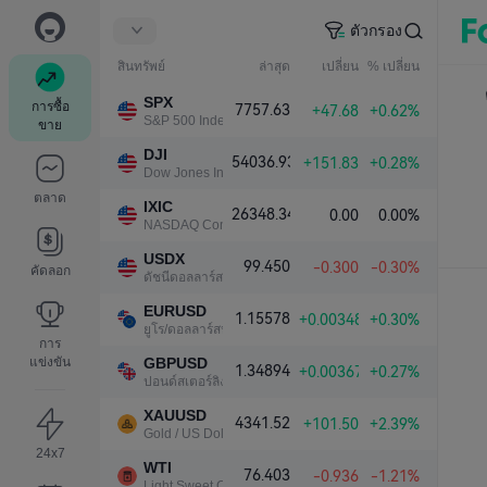
ตัวกรอง
สินทรัพย์
ล่าสุด
เปลี่ยน
% เปลี่ยน
SPX
การซื้อ
7757.63
+47.68
+0.62%
S&P 500 Index
ขาย
DJI
54036.93
+151.83
+0.28%
Dow Jones Industrial Average
ตลาด
IXIC
26348.34
0.00
0.00%
NASDAQ Composite Index
USDX
99.450
-0.300
-0.30%
คัดลอก
ดัชนีดอลลาร์สหรัฐ
EURUSD
1.15578
+0.00348
+0.30%
ยูโร/ดอลลาร์สหรัฐ
การ
แข่งขัน
GBPUSD
1.34894
+0.00367
+0.27%
ปอนด์สเตอร์ลิง/ดอลลาร์สหรัฐ
XAUUSD
4341.52
+101.50
+2.39%
Gold / US Dollar
24x7
WTI
76.403
-0.936
-1.21%
Light Sweet Crude Oil