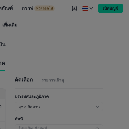
ตภัณฑ์
กราฟ
เปิดบัญชี
ดไป
ฟรีตลอดไป
งขัน
เพิ่มเติม
Brokers
เพิ่มเติม
บัน
าค
คัดเลือก
รายการเฝ้าดู
า
ประเทศและภูมิภาค
0
อุซเบกิสถาน
ดัชนี