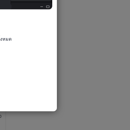
0
้งหมด

0
0