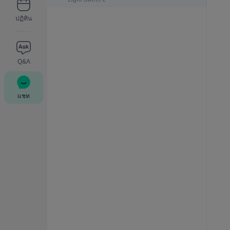
ปฏิทิน
Q&A
แชท