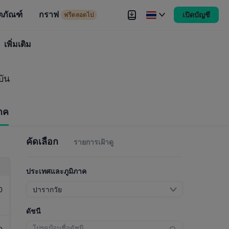
ตภัณฑ์
กราฟ
เปิดบัญชี
ดไป
ฟรีตลอดไป
งขัน
เพิ่มเติม
Brokers
เพิ่มเติม
บัน
าค
คัดเลือก
รายการเฝ้าดู
า
ประเทศและภูมิภาค
0
ปารากวัย
ดัชนี