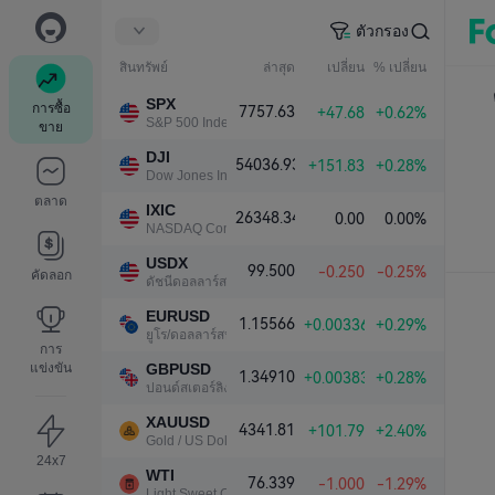
ตัวกรอง
สินทรัพย์
ล่าสุด
เปลี่ยน
% เปลี่ยน
SPX
การซื้อ
7757.63
+47.68
+0.62%
S&P 500 Index
ขาย
DJI
54036.93
+151.83
+0.28%
Dow Jones Industrial Average
ตลาด
IXIC
26348.34
0.00
0.00%
NASDAQ Composite Index
USDX
99.500
-0.250
-0.25%
คัดลอก
ดัชนีดอลลาร์สหรัฐ
EURUSD
1.15566
+0.00336
+0.29%
ยูโร/ดอลลาร์สหรัฐ
การ
แข่งขัน
GBPUSD
1.34910
+0.00383
+0.28%
ปอนด์สเตอร์ลิง/ดอลลาร์สหรัฐ
XAUUSD
4341.81
+101.79
+2.40%
Gold / US Dollar
24x7
WTI
76.339
-1.000
-1.29%
Light Sweet Crude Oil