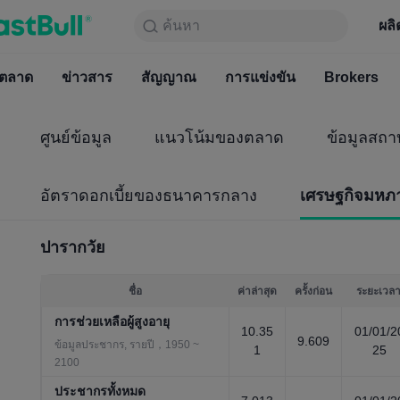
ค้นหา
ค้นหา
ผลิตภัณฑ์
กราฟ
ผลิ
ฟรีตลอ
ตลาด
ข่าวสาร
ตลาด
สัญญาณ
ข่าวสาร
การแข่งขัน
สัญญาณ
Brokers
การแข่
ศูนย์ข้อมูล
แนวโน้มของตลาด
ข้อมูลสถา
อัตราดอกเบี้ยของธนาคารกลาง
เศรษฐกิจมหภ
ปารากวัย
ชื่อ
ค่าล่าสุด
ครั้งก่อน
ระยะเวล
การช่วยเหลือผู้สูงอายุ
10.35
01/01/2
9.609
ข้อมูลประชากร, รายปี，1950 ~
1
25
2100
ประชากรทั้งหมด