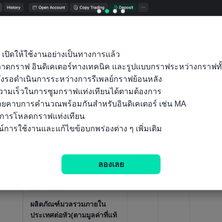
ผลิตภัณฑ์มวลรวมภายใน
ประเทศตามมูลค่าที่แท้จริง-ค่า
32.51
29.89
ใช้จ่ายในการบริโภคภาค
01/01/2
1BUS
4BUS
25
เอกชน(ดอลลาร์สหรัฐ)
D
D
ตัวชี้วัดเศรษฐกิจโดยรวม, รายปี，
 เปิดให้ใช้งานอย่างเป็นทางการแล้ว

1962 ~ 2025
ถุวาดกราฟ อินดิเคเตอร์ทางเทคนิค และรูปแบบกราฟระหว่างกราฟทั
ผลิตภัณฑ์มวลรวมภายใน
ั่งรอดำเนินการระหว่างการรีเพลย์กราฟย้อนหลัง

ประเทศตามราคาตลาด-การ
10.71
ามเร็วในการซูมกราฟแท่งเทียนได้ตามต้องการ

ก่อตัวของทุนรวม(ดอลลาร์
9.322
01/01/2
2BUS
ลายคาบการคำนวณพร้อมกันสำหรับอินดิเคเตอร์ เช่น MA

BUSD
25
สหรัฐ)
D
นการโหลดกราฟแท่งเทียน

ตัวชี้วัดเศรษฐกิจโดยรวม, รายปี，
์การใช้งานและแก้ไขข้อบกพร่องต่าง ๆ เพิ่มเติม
1962 ~ 2025
ผลิตภัณฑ์มวลรวมภายใน
ประเทศต่อหัว(ตามกำลังซื้อ,
21.93
17.54
01/01/2
ลองเลย
ประมาณการโดย IMF)
K
2K
25
ตัวชี้วัดเศรษฐกิจโดยรวม, รายปี，
1980 ~ 2031
ผลิตภัณฑ์มวลรวมภายใน
ประเทศต่อหัว(ตามมูลค่าที่แท้