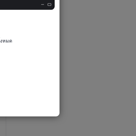
0
้งหมด

0
0