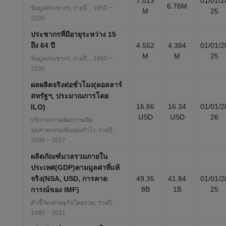
7.013
01/01/2
6.76M
ข้อมูลประชากร, รายปี，1950 ~
M
25
2100
ประชากรที่มีอายุระหว่าง 15
ถึง 64 ปี
4.552
4.384
01/01/2
M
M
25
ข้อมูลประชากร, รายปี，1950 ~
2100
ผลผลิตจริงต่อชั่วโมง(ดอลลาร์
สหรัฐฯ, ประมาณการโดย
16.66
16.34
01/01/2
ILO)
USD
USD
26
บริการ/การผลิต/การผลิต
อุตสาหกรรม/ต้นทุน/กำไร, รายปี，
2005 ~ 2027
ผลิตภัณฑ์มวลรวมภายใน
ประเทศ(GDP)ตามมูลค่าที่แท้
จริง(NSA, USD, การคาด
49.35
41.84
01/01/2
8B
1B
25
การณ์ของ IMF)
ตัวชี้วัดเศรษฐกิจโดยรวม, รายปี，
1980 ~ 2031