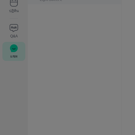
ปฏิทิน
Q&A
แชท