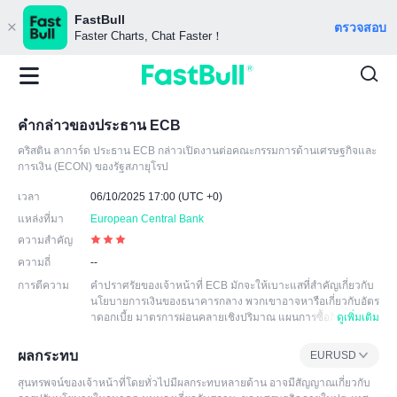
FastBull
ตรวจสอบ
Faster Charts, Chat Faster！
คำกล่าวของประธาน ECB
คริสติน ลาการ์ด ประธาน ECB กล่าวเปิดงานต่อคณะกรรมการด้านเศรษฐกิจและ
การเงิน (ECON) ของรัฐสภายุโรป
เวลา
06/10/2025 17:00 (UTC +0)
แหล่งที่มา
European Central Bank
ความสำคัญ
ความถี่
--
การตีความ
คำปราศรัยของเจ้าหน้าที่ ECB มักจะให้เบาะแสที่สำคัญเกี่ยวกับ
นโยบายการเงินของธนาคารกลาง พวกเขาอาจหารือเกี่ยวกับอัตร
าดอกเบี้ย มาตรการผ่อนคลายเชิงปริมาณ แผนการซื้อสิ
ดูเพิ่มเติม
นทรัพย์ และเครื่องมือนโยบายการเงินอื่นๆ เป็นต้น นอกจากนี้ยังอ
าจทำการวิเคราะห์เชิงลึกเกี่ยวกับเศรษฐกิจยูโรโซน รวมถึงอัตราเ
ผลกระทบ
EURUSD
งินเฟ้อ การจ้างงาน การเติบโตและปัจจัยทางเศรษฐกิจอื่นๆ การก
ล่าวสุนทรพจน์อาจทำให้เกิดความผันผวนในตลาดการเงิน โดยเ
สุนทรพจน์ของเจ้าหน้าที่โดยทั่วไปมีผลกระทบหลายด้าน อาจมีสัญญาณเกี่ยวกับ