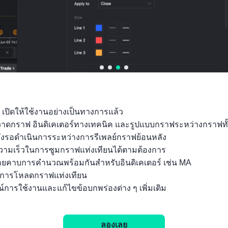
ตัวชี้วัดที่เกี่ยวข้อง
ฝรั่งเศ
ฝรั่งเศ
ฝรั่งเศ
ฝรั่งเศ
ฝรั่งเ
ส ดัชนี
ส PMI
ส PMI
ส PMI
ส PM
ความ
อุตสา
อุตสา
อุตสา
อุตส
เชื่อมั่น
หกร
หกร
หกร
หกร
 เปิดให้ใช้งานอย่างเป็นทางการแล้ว

นัก
รม
รม
รมการ
รมก
ถุวาดกราฟ อินดิเคเตอร์ทางเทคนิค และรูปแบบกราฟระหว่างกราฟทั
ธุรกิจ
บริการ
บริการ
ก่อสร้า
ผลิต
ั่งรอดำเนินการระหว่างการรีเพลย์กราฟย้อนหลัง

BoF
สุดท้า
เบื้อง
ง IHS
เบื้อง
ามเร็วในการซูมกราฟแท่งเทียนได้ตามต้องการ

(ม.ค.)
ย(SA)
ต้น
Markit
ต้น
ลายคาบการคำนวณพร้อมกันสำหรับอินดิเคเตอร์ เช่น MA

(ก.ค.)
(SA)
(SA)
IHS
นการโหลดกราฟแท่งเทียน

(ก.ค.)
(ก.พ.)
Marki
์การใช้งานและแก้ไขข้อบกพร่องต่าง ๆ เพิ่มเติม
SA)
(ก.พ.
ค่าจริง
ค่าจริง
ค่าจริง
ค่าจริง
ค่าจริง
ลองเลย