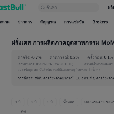
ค้นหา
ค้นหา
ผลิตภัณฑ์
กราฟ
ผลิ
ฟรีตลอ
ตลาด
ข่าวสาร
ตลาด
สัญญาณ
ข่าวสาร
การแข่งขัน
สัญญาณ
Brokers
การแข่
ฝรั่งเศส การผลิตภาคอุตสาหกรรม MoM
ค่าจริง:
-0.7%
คาดการณ์:
0.2%
ครั้งก่อน:
0.1%
เวลาประกาศ:
05/02/2026 07:45
(UTC+0)
ความถี่ในการเผยแพร่:
แหล่งข้อมูล:
สถาบันสำนักงานสถิติและเศรษฐกิจแห่งชาติฝรั่งเศส
การตีความสถิติ: ค่าจริง>ค่าพยากรณ์, EUR กระทิง; ค่าจริง<ค่
1 ปี
2 ปี
5 ปี
ทั้งหมด