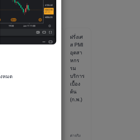
ศ
ฝรั่งเศ
ฝรั่งเศ
ฝรั่งเศ
I
ส ดัชนี
ส
ส PMI
า
ความ
อินทรี
อุตสา
เชื่อมั่น
ดัชนี
หกร
าร
นัก
ความ
รม
้งหมด

ธุรกิจ
เชื่อมั่น
บริการ
INSE
ภาค
เบื้อง
E
การ
ต้น
(ก.ค.)
ผลิต
(ก.พ.)
t(
(SA)
(ก.ค.)
)
ค่าจริง
ค่าจริง
ค่าจริง