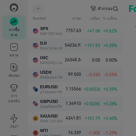
ตัวกรอง
สินทรัพย์
ล่าสุด
เปลี่ยน
% เปลี่ยน
SPX
การซื้อ
7757.63
+47.68
+0.62%
S&P 500 Index
ขาย
DJI
54036.93
+151.83
+0.28%
Dow Jones Industrial Average
ตลาด
IXIC
26348.34
0.00
0.00%
NASDAQ Composite Index
USDX
99.500
-0.250
-0.25%
คัดลอก
ดัชนีดอลลาร์สหรัฐ
EURUSD
1.15566
+0.00336
+0.29%
ยูโร/ดอลลาร์สหรัฐ
การ
แข่งขัน
GBPUSD
1.34910
+0.00383
+0.28%
ปอนด์สเตอร์ลิง/ดอลลาร์สหรัฐ
XAUUSD
4341.81
+101.79
+2.40%
Gold / US Dollar
24x7
WTI
76.339
-1.000
-1.29%
Light Sweet Crude Oil