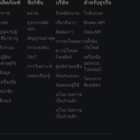
ผลิตภัณฑ์
ฟังก์ชั่น
บริษัท
สำหรับธุรกิจ
กราฟ
ตลาด
รับสมัครงาน
ไวท์เลเบล
แชท
ธุรกรรมคัด
เกี่ยวกับเรา
Broker API
ลอก
Q&A กับผู้
ติดต่อเรา
Data API
เชี่ยวชาญ
สัญญาณล่าสุด
การลงโฆษณา
ปลั๊กอิน
ตัวกรอง
การแข่งขัน
เว็บไซต์
ดาวน์โหลด
ปฏิทิน
24x7
FastBull
เครื่องมือ
เศรษฐกิจ
ออกแบบ
การวิเคราะห์
ศูนย์ช่วยเหลือ
โปสเตอร์
ข้อมูล
แหล่งเรียนรู้
ข้อเสนอแนะ
โครงการ
เครื่องมือ
ข้อตกลงผู้ใช้
พันธมิตร
สมาชิก
นโยบายความ
ฟีเจอร์
เป็นส่วนตัว
นโยบายความ
เป็นส่วนตัว