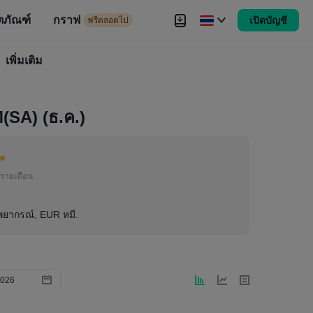
ตภัณฑ์
กราฟ
เปิดบัญชี
ดไป
ฟรีตลอดไป
งขัน
เพิ่มเติม
Brokers
เพิ่มเติม
(SA) (ธ.ค.)
รายเดือน
าพยากรณ์, EUR หมี.