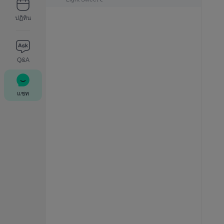
ปฏิทิน
Q&A
แชท