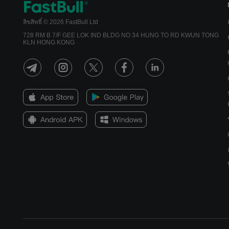
ลิขสิทธิ์ © 2026 FastBull Ltd
728 RM B 7/F GEE LOK IND BLDG NO 34 HUNG TO RD KWUN TONG
KLN HONG KONG