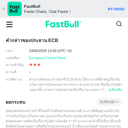
FastBull
ตรวจสอบ
Faster Charts, Chat Faster！
คำกล่าวของประธาน ECB
เวลา
24/06/2025 13:00 (UTC +0)
แหล่งที่มา
European Central Bank
ความสำคัญ
ความถี่
--
การตีความ
คำปราศรัยของเจ้าหน้าที่ ECB มักจะให้เบาะแสที่สำคัญเกี่ยวกับ
นโยบายการเงินของธนาคารกลาง พวกเขาอาจหารือเกี่ยวกับอัตร
าดอกเบี้ย มาตรการผ่อนคลายเชิงปริมาณ แผนการซื้อสิ
ดูเพิ่มเติม
นทรัพย์ และเครื่องมือนโยบายการเงินอื่นๆ เป็นต้น นอกจากนี้ยังอ
าจทำการวิเคราะห์เชิงลึกเกี่ยวกับเศรษฐกิจยูโรโซน รวมถึงอัตราเ
ผลกระทบ
EURUSD
งินเฟ้อ การจ้างงาน การเติบโตและปัจจัยทางเศรษฐกิจอื่นๆ การก
ล่าวสุนทรพจน์อาจทำให้เกิดความผันผวนในตลาดการเงิน โดยเ
สุนทรพจน์ของเจ้าหน้าที่โดยทั่วไปมีผลกระทบหลายด้าน อาจมีสัญญาณเกี่ยวกับ
ฉพาะอย่างยิ่งเมื่อมีการตีความเบาะแสเกี่ยวกับนโยบายการเงินว่
การปรับนโยบายในอนาคต มุมมองเกี่ยวกับสถานะของเศรษฐกิจภายในประเทศ
าเป็นการเปลี่ยนแปลงนโยบายที่เป็นไปได้ ผู้เข้าร่วมตลาดมักจะป
ตลอดจนความคิดเห็นเกี่ยวกับอัตราเงินเฟ้อ การจ้างงาน และตัวชี้วัดอื่นๆ ซึ่งจะมี
รับความคาดหวังด้านนโยบายตามสุนทรพจน์
อิทธิพลโดยตรงต่อการตัดสินใจของเทรดเดอร์ น้ำเสียงและถ้อยคำของพวกเขายัง