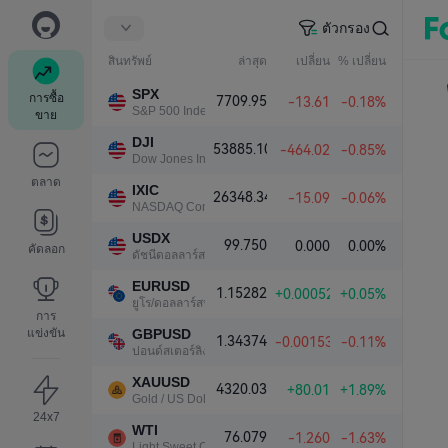
ตัวกรอง
สินทรัพย์
ล่าสุด
เปลี่ยน
% เปลี่ยน
SPX
การซื้อ
7709.95
-13.61
-0.18%
S&P 500 Index
ขาย
DJI
53885.10
-464.02
-0.85%
Dow Jones Industrial Average
ตลาด
IXIC
26348.34
-15.09
-0.06%
NASDAQ Composite Index
USDX
99.750
0.000
0.00%
คัดลอก
ดัชนีดอลลาร์สหรัฐ
EURUSD
1.15282
+0.00052
+0.05%
ยูโร/ดอลลาร์สหรัฐ
การ
แข่งขัน
GBPUSD
1.34374
-0.00153
-0.11%
ปอนด์สเตอร์ลิง/ดอลลาร์สหรัฐ
XAUUSD
4320.03
+80.01
+1.89%
Gold / US Dollar
24x7
WTI
76.079
-1.260
-1.63%
Light Sweet Crude Oil