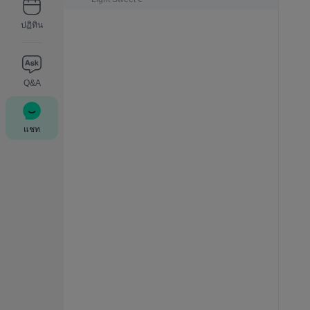
ปฏิทิน
Q&A
แชท