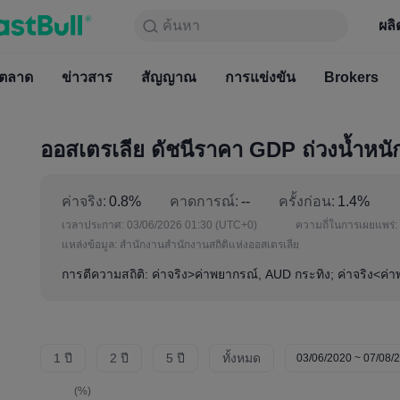
ค้นหา
ค้นหา
ผลิตภัณฑ์
กราฟ
ผลิ
ฟรีตลอ
ตลาด
ข่าวสาร
ตลาด
สัญญาณ
ข่าวสาร
การแข่งขัน
สัญญาณ
Brokers
การแข่
ออสเตรเลีย ดัชนีราคา GDP ถ่วงน้ำหน
ค่าจริง:
0.8%
คาดการณ์:
--
ครั้งก่อน:
1.4%
เวลาประกาศ:
03/06/2026 01:30
(UTC+0)
ความถี่ในการเผยแพร่:
แหล่งข้อมูล:
สำนักงานสำนักงานสถิติแห่งออสเตรเลีย
การตีความสถิติ: ค่าจริง>ค่าพยากรณ์, AUD กระทิง; ค่าจริง<ค่
1 ปี
2 ปี
5 ปี
ทั้งหมด