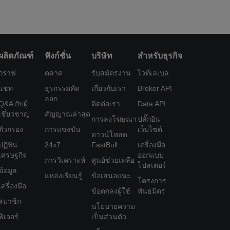
ผลิตภัณฑ์
ฟังก์ชั่น
บริษัท
สำหรับธุรกิจ
กราฟ
ตลาด
รับสมัครงาน
ไวท์เลเบล
แชท
ธุรกรรมคัด
เกี่ยวกับเรา
Broker API
ลอก
Q&A กับผู้
ติดต่อเรา
Data API
เชี่ยวชาญ
สัญญาณล่าสุด
การลงโฆษณา
ปลั๊กอิน
ตัวกรอง
การแข่งขัน
เว็บไซต์
ดาวน์โหลด
ปฏิทิน
24x7
FastBull
เครื่องมือ
เศรษฐกิจ
ออกแบบ
การวิเคราะห์
ศูนย์ช่วยเหลือ
โปสเตอร์
ข้อมูล
แหล่งเรียนรู้
ข้อเสนอแนะ
โครงการ
เครื่องมือ
ข้อตกลงผู้ใช้
พันธมิตร
สมาชิก
นโยบายความ
ฟีเจอร์
เป็นส่วนตัว