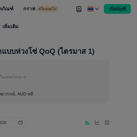
ตภัณฑ์
กราฟ
เปิดบัญชี
ดไป
ฟรีตลอดไป
งขัน
เพิ่มเติม
Brokers
เพิ่มเติม
ักแบบห่วงโซ่ QoQ (ไตรมาส 1)
ในแต่ละไตรมาส
าพยากรณ์, AUD หมี.