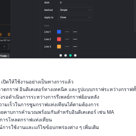
ตัวชี้วัดที่เกี่ยวข้อง
ออสเต
ออสเต
ออสเต
ออสเต
ออสเ
รเลีย
รเลีย
รเลีย
รเลีย
รเลีย
CPI
CPI
CPI
PPI
PPI
ดัชนี
QoQ
YoY
ดัชนี
YoY
ราคาผู้
(ไตรม
(ไตรม
ราคาผู้
(ไตร
บริโภ
าส 2)
าส 2)
ผลิต
าส 2
 เปิดให้ใช้งานอย่างเป็นทางการแล้ว

ค
QoQ
ถุวาดกราฟ อินดิเคเตอร์ทางเทคนิค และรูปแบบกราฟระหว่างกราฟทั
(ไตรม
(ไตรม
ั่งรอดำเนินการระหว่างการรีเพลย์กราฟย้อนหลัง

าส 2)
าส 2)
ามเร็วในการซูมกราฟแท่งเทียนได้ตามต้องการ

ลายคาบการคำนวณพร้อมกันสำหรับอินดิเคเตอร์ เช่น MA

นการโหลดกราฟแท่งเทียน

์การใช้งานและแก้ไขข้อบกพร่องต่าง ๆ เพิ่มเติม