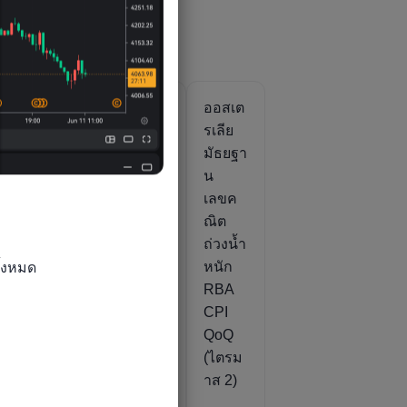
ต
ออสเต
ออสเต
ออสเต
รเลีย
รเลีย
รเลีย
ดัชนี
ดัชนี
มัธยฐา
เงินเฟ้
เงินเฟ้
น
ม
อTD-
อ TD-
เลขค
)
MI
MI
ณิต
YoY
MoM
ถ่วงน้ำ
้งหมด

(ก.ค.)
(ก.ค.)
หนัก
RBA
CPI
QoQ
(ไตรม
าส 2)