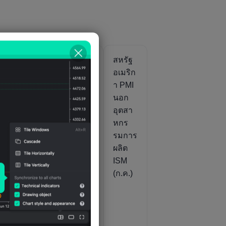
ฐ
สหรัฐ
สหรัฐ
สหรัฐ
ิก
อเมริก
อเมริก
อเมริก
I
า PMI
า ดัชนี
า PMI
คอม
เอาต์พุ
นอก
ต
โพสิต
ต ISM
อุตสา
สุดท้า
(ก.ค.)
หกร
ย IHS
รมการ
Markit
ผลิต
t
(ก.ค.)
ISM
(ก.ค.)
)