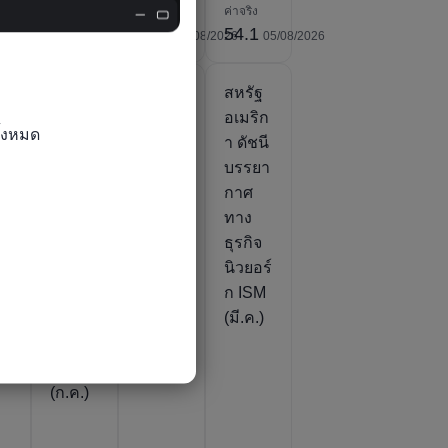
ค่าจริง
ค่าจริง
ค่าจริง
54.5
58.5
54.1
24/07/2026
05/08/2026
03/08/2026
05/08/2026
ฐ
สหรัฐ
สหรัฐ
สหรัฐ
ิก
อเมริก
อเมริก
อเมริก
้งหมด

นี
า ดัชนี
า ดัชนี
า ดัชนี
า
คาสั่ง
สินค้า
บรรยา
ซื้อ
คงคลัง
กาศ
า
ใหม่
ISM
ทาง
นอก
(ก.ค.)
ธุรกิจ
าร
อุตสา
นิวยอร์
หกร
ก ISM
รมการ
(มี.ค.)
)
ผลิต
ISM
(ก.ค.)