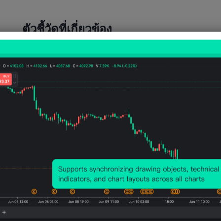
ตัวชี้วัดที่เกี่ยวข้อง
สหรัฐ
สหรัฐ
สหรัฐ
สหรัฐ
สหรั
อเมริก
อเมริก
อเมริก
อเมริก
อเมร
า ดัชนี
า PMI
า PMI
า PMI
า PM
ภาพ
อุตสา
อุตสา
อุตสา
คอม
รวม
หกร
หกร
หกร
โพสิ
ทาง
รม
รม
รมการ
เบื้อง
เศรษฐ
บริการ
บริการ
ผลิต
ต้น
กิจ
เบื้อง
สุดท้า
สุดท้า
IHS
IBD/TI
ต้น
ย IHS
ย IHS
Marki
PP
IHS
Markit
Markit
(SA)
(ส.ค.)
Markit
(SA)
(ก.ค.)
(ก.ค.
(SA)
(ก.ค.)
(ก.ค.)