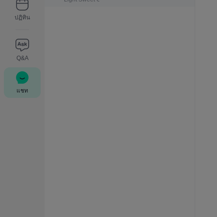
ปฏิทิน
Q&A
แชท