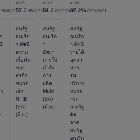
ค่าจริง
ค่าจริง
ค่าจริง
57.2
51.2
37.2%
05/08/2026
05/08/2026
03/08/2026
05/04/2021
ฐ
สหรัฐ
สหรัฐ
สหรัฐ
ิก
อเมริก
อเมริก
อเมริก
นี
า ดัชนี
า
า ดัชนี
ง
ความ
อัตรา
รายได้
เชื่อมั่น
การใช้
อุตสา
ของ
กำลัง
หกร
า
ธุรกิจ
การ
รม
ขนาด
ผลิต
บริการ
าร
เล็ก
MoM
ธนาค
NFIB
(SA)
ารก
(SA)
(มิ.ย.)
ลางรัฐ
)
(มิ.ย.)
ดัล
ลาส
สหรัฐ
อเมริก