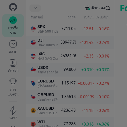
ตัวกรอง
สินทรัพย์
ล่าสุด
เปลี่ยน
% เปลี่ยน
SPX
การซื้อ
7711.05
-12.51
-0.16%
S&P 500 Index
ขาย
DJI
53947.70
-401.42
-0.74%
Dow Jones Industrial Average
ตลาด
IXIC
26361.08
-2.35
-0.01%
NASDAQ Composite Index
USDX
99.800
+0.310
+0.31%
คัดลอก
ดัชนีดอลลาร์สหรัฐ
EURUSD
1.15197
-0.00317
-0.27%
ยูโร/ดอลลาร์สหรัฐ
การ
แข่งขัน
GBPUSD
1.34518
-0.00139
-0.10%
ปอนด์สเตอร์ลิง/ดอลลาร์สหรัฐ
XAUUSD
4236.43
-11.18
-0.26%
Gold / US Dollar
24x7
WTI
77.288
+3.016
+4.06%
Light Sweet Crude Oil