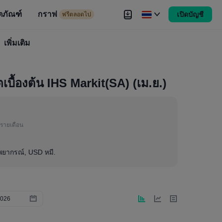
ตภัณฑ์
กราฟ
เปิดบัญชี
ดไป
ฟรีตลอดไป
งขัน
เพิ่มเติม
Brokers
เพิ่มเติม
บื้องต้น IHS Markit(SA) (เม.ย.)
รายเดือน
าพยากรณ์, USD หมี.