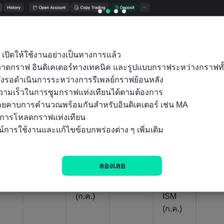
ค่าจริง
ค่าจริง
ค่าจริง
ค่าจริง
ค่าจริง
45.1
53.6
54.6
53.9
53.6
04/08/2026
24/07/2026
05/08/2026
03/08/2026
สหรัฐ
สหรัฐ
สหรัฐ
สหรัฐ
สหรั
 เปิดให้ใช้งานอย่างเป็นทางการแล้ว

อเมริก
อเมริก
อเมริก
อเมริก
อเมร
ถุวาดกราฟ อินดิเคเตอร์ทางเทคนิค และรูปแบบกราฟระหว่างกราฟทั
า ดัชนี
า ดัชนี
า ดัชนี
า ดัชนี
า ดัช
ั่งรอดำเนินการระหว่างการรีเพลย์กราฟย้อนหลัง

ขนส่ง
การ
คงคลัง
กิจกรร
ราค
ามเร็วในการซูมกราฟแท่งเทียนได้ตามต้องการ

วัตถุดิ
จ้าง
นอก
มธุร
นอก
ลายคาบการคำนวณพร้อมกันสำหรับอินดิเคเตอร์ เช่น MA

บนอก
งาน
อุตสา
กิจ
อุตส
นการโหลดกราฟแท่งเทียน

อุตสา
นอก
หกร
ภาค
หกร
์การใช้งานและแก้ไขข้อบกพร่องต่าง ๆ เพิ่มเติม
หกร
อุตสา
รมการ
นอก
รมก
รมการ
หกร
ผลิต
อุตสา
ผลิต
ผลิต
รมการ
ISM
หกร
ISM
ลองเลย
ISM
ผลิต
(ก.ค.)
รมการ
(ก.ค.
(ก.ค.)
ISM
ผลิต
(ก.ค.)
ISM
(ก.ค.)