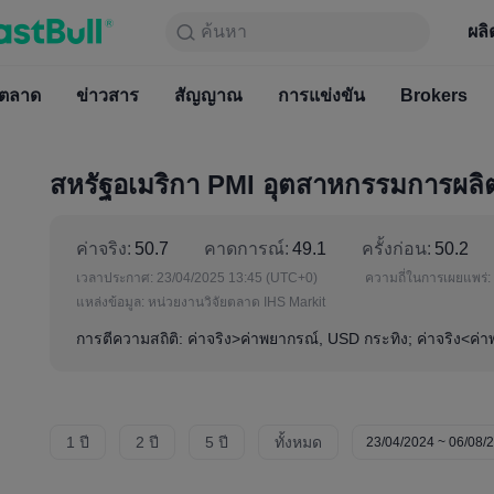
ค้นหา
ค้นหา
ผลิตภัณฑ์
กราฟ
ผลิ
ฟรีตลอ
ตลาด
ข่าวสาร
ตลาด
สัญญาณ
ข่าวสาร
การแข่งขัน
สัญญาณ
Brokers
การแข่
สหรัฐอเมริกา PMI อุตสาหกรรมการผลิตเ
ค่าจริง:
50.7
คาดการณ์:
49.1
ครั้งก่อน:
50.2
เวลาประกาศ:
23/04/2025 13:45
(UTC+0)
ความถี่ในการเผยแพร่:
แหล่งข้อมูล:
หน่วยงานวิจัยตลาด IHS Markit
การตีความสถิติ: ค่าจริง>ค่าพยากรณ์, USD กระทิง; ค่าจริง<ค่
1 ปี
2 ปี
5 ปี
ทั้งหมด