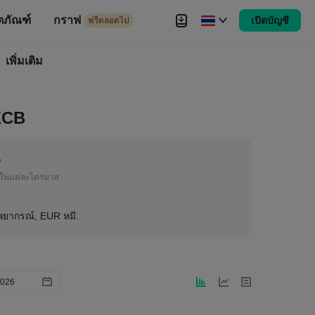
ตภัณฑ์
กราฟ
เปิดบัญชี
ดไป
ฟรีตลอดไป
งขัน
เพิ่มเติม
Brokers
เพิ่มเติม
ECB
%
ในแต่ละไตรมาส
าพยากรณ์, EUR หมี.