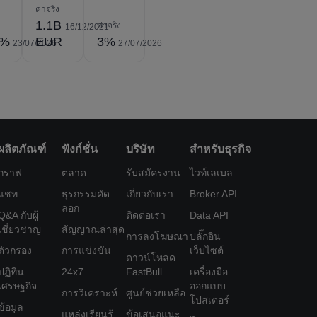
ค่าจริง
1.1B
ค่าจริง
16/12/2021
5%
EUR
3%
23/07/2026
27/07/2026
ผลิตภัณฑ์
ฟังก์ชั่น
บริษัท
สำหรับธุรกิจ
กราฟ
ตลาด
รับสมัครงาน
ไวท์เลเบล
แชท
ธุรกรรมคัด
เกี่ยวกับเรา
Broker API
ลอก
Q&A กับผู้
ติดต่อเรา
Data API
เชี่ยวชาญ
สัญญาณล่าสุด
การลงโฆษณา
ปลั๊กอิน
ตัวกรอง
การแข่งขัน
เว็บไซต์
ดาวน์โหลด
ปฏิทิน
24x7
FastBull
เครื่องมือ
เศรษฐกิจ
ออกแบบ
การวิเคราะห์
ศูนย์ช่วยเหลือ
โปสเตอร์
ข้อมูล
แหล่งเรียนรู้
ข้อเสนอแนะ