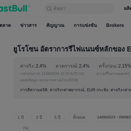
ค้นหา
ค้นหา
ผลิตภัณฑ์
กราฟ
ผลิ
ฟรีตลอ
ตลาด
ข่าวสาร
ตลาด
สัญญาณ
ข่าวสาร
การแข่งขัน
สัญญาณ
Brokers
การแข่
ยูโรโซน อัตราการรีไฟแนนซ์หลักของ 
ค่าจริง:
2.4%
คาดการณ์:
2.4%
ครั้งก่อน:
2.15
เวลาประกาศ:
11/06/2026 12:15
(UTC+0)
ความถี่ในการเผยแพร่:
แหล่งข้อมูล:
ธนาคารกลางยุโรป (ECB)
การตีความสถิติ: ค่าจริง>ค่าพยากรณ์, EUR กระทิง; ค่าจริง<ค่
1 ปี
2 ปี
5 ปี
ทั้งหมด