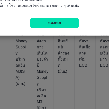
์การใช้งานและแก้ไขข้อบกพร่องต่าง ๆ เพิ่มเติม
ตัวชี้วัดที่เกี่ยวข้อง
ลองเลย
ยูโร
ยูโร
ยูโร
ยูโร
ยูโร
โซน
โซน
โซน
โซน
โซน
Money
อัตรา
สินทรั
อัตรา
อัตร
Suppl
การ
พย์
สินเชื่อ
ดอกเบ
y
เติบโต
สำรอง
ส่วน
ยเงิน
ปริมา
ประจำ
ทั้งหม
เพิ่ม
ฝาก
ณเงิน
ปี
ด
ECB
ECB
M3(S
Money
(มิ.ย.)
A)
Suppl
(ม.ค.)
y
ปริมา
ณเงิน
M3
(มิ.ย.)