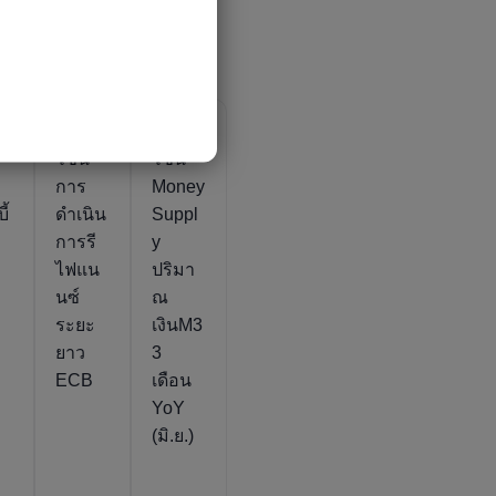
ยูโร
ยูโร
โซน
โซน
า
การ
Money
ี้
ดำเนิน
Suppl
การรี
y
ไฟแน
ปริมา
นซ์
ณ
ระยะ
เงินM3
ยาว
3
ECB
เดือน
YoY
(มิ.ย.)