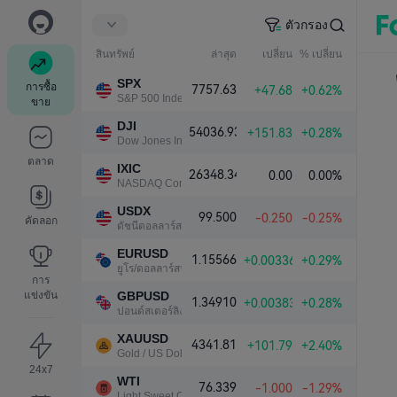
ตัวกรอง
สินทรัพย์
ล่าสุด
เปลี่ยน
% เปลี่ยน
SPX
การซื้อ
7757.63
+47.68
+0.62%
S&P 500 Index
ขาย
DJI
54036.93
+151.83
+0.28%
Dow Jones Industrial Average
ตลาด
IXIC
26348.34
0.00
0.00%
NASDAQ Composite Index
USDX
99.500
-0.250
-0.25%
คัดลอก
ดัชนีดอลลาร์สหรัฐ
EURUSD
1.15566
+0.00336
+0.29%
ยูโร/ดอลลาร์สหรัฐ
การ
แข่งขัน
GBPUSD
1.34910
+0.00383
+0.28%
ปอนด์สเตอร์ลิง/ดอลลาร์สหรัฐ
XAUUSD
4341.81
+101.79
+2.40%
Gold / US Dollar
24x7
WTI
76.339
-1.000
-1.29%
Light Sweet Crude Oil