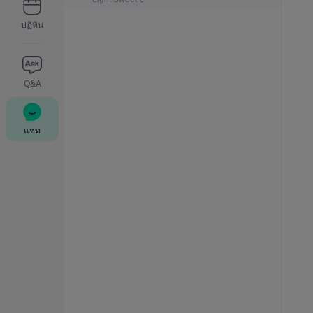
ปฏิทิน
Q&A
แชท